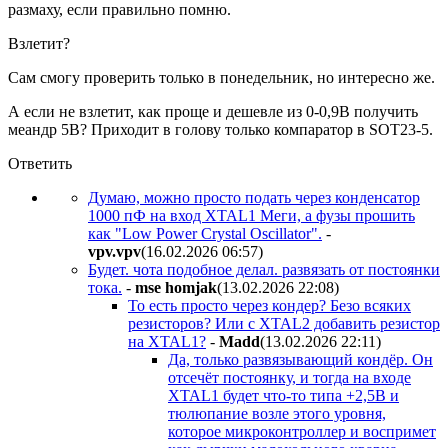
размаху, если правильно помню.
Взлетит?
Сам смогу проверить только в понедельник, но интересно же.
А если не взлетит, как проще и дешевле из 0-0,9В получить
меандр 5В? Приходит в голову только компаратор в SOT23-5.
Ответить
Думаю, можно просто подать через конденсатор
1000 пФ на вход XTAL1 Меги, а фузы прошить
как "Low Power Crystal Oscillator".
-
vpv.vpv
(16.02.2026 06:57
)
Будет. чота подобное делал. развязать от постоянки
тока.
-
mse homjak
(13.02.2026 22:08
)
То есть просто через кондер? Безо всяких
резисторов? Или с XTAL2 добавить резистор
на XTAL1?
-
Madd
(13.02.2026 22:11
)
Да, только развязывающий кондёр. Он
отсечёт постоянку, и тогда на входе
XTAL1 будет что-то типа +2,5В и
тюлюпание возле этого уровня,
которое микроконтроллер и воспримет