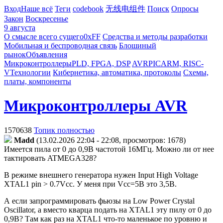
Вход
Наше всё
Теги
codebook
无线电组件
Поиск
Опросы
Закон
Воскресенье
9 августа
О смысле всего сущего
0xFF
Средства и методы разработки
Мобильная и беспроводная связь
Блошиный
рынок
Объявления
Микроконтроллеры
PLD, FPGA, DSP
AVR
PIC
ARM, RISC-
V
Технологии
Кибернетика, автоматика, протоколы
Схемы,
платы, компоненты
Микроконтроллеры AVR
1570638
Топик полностью
Madd
(13.02.2026 22:04 - 22:08, просмотров: 1678)
Имеется пила от 0 до 0,9В частотой 16МГц. Можно ли от нее
тактировать ATMEGA328?
В режиме внешнего генератора нужен Input High Voltage
XTAL1 pin > 0.7Vсс. У меня при Vcc=5В это 3,5В.
А если запрограммировать фьюзы на Low Power Crystal
Oscillator, а вместо кварца подать на XTAL1 эту пилу от 0 до
0,9В? Там как раз на XTAL1 что-то маленькое по уровню и