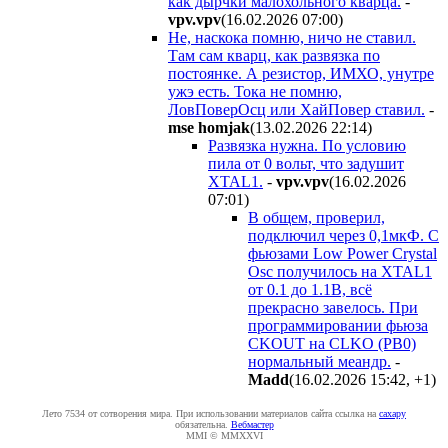
как дырчки малохольного кварца.
-
vpv.vpv
(16.02.2026 07:00
)
Не, наскока помню, ничо не ставил.
Там сам кварц, как развязка по
постоянке. А резистор, ИМХО, унутре
ужэ есть. Тока не помню,
ЛовПоверОсц или ХайПовер ставил.
-
mse homjak
(13.02.2026 22:14
)
Развязка нужна. По условию
пила от 0 вольт, что задушит
XTAL1.
-
vpv.vpv
(16.02.2026
07:01
)
В общем, проверил,
подключил через 0,1мкФ. С
фьюзами Low Power Crystal
Osc получилось на XTAL1
от 0.1 до 1.1В, всё
прекрасно завелось. При
программировании фьюза
CKOUT на CLKO (PB0)
нормальный меандр.
-
Madd
(16.02.2026 15:42
,
+1
)
Лето 7534 от сотворения мира. При использовании материалов сайта ссылка на
caxapу
обязательна.
Вебмастер
MMI © MMXXVI