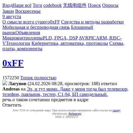
Вход
Наше всё
Теги
codebook
无线电组件
Поиск
Опросы
Закон
Воскресенье
9 августа
О смысле всего сущего
0xFF
Средства и методы разработки
Мобильная и беспроводная связь
Блошиный
рынок
Объявления
Микроконтроллеры
PLD, FPGA, DSP
AVR
PIC
ARM, RISC-
V
Технологии
Кибернетика, автоматика, протоколы
Схемы,
платы, компоненты
0xFF
1572250
Топик полностью
Лaгyнoв
(24.02.2026 08:28, просмотров: 188)
ответил
Andreas
на
Эх, и тут мимо. Даже у меня тогда был телевизор,
телефон, паяльник, тестер, С1-94, БП самодельный.
речь о таком сочетании предметов в кадре
Ответить
Лето 7534 от сотворения мира. При использовании материалов сайта ссылка на
caxapу
обязательна.
Вебмастер
MMI © MMXXVI