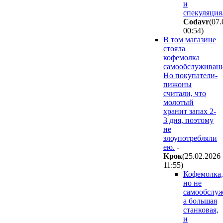
и
спекуляция
Codavr
(07.
00:54
)
В том магазине
стояла
кофемолка
самообслуживани
Но покупатели-
пижоны
считали, что
молотый
хранит запах 2-
3 дня, поэтому
не
злоупотребляли
ею.
-
Kpoк
(25.02.2026
11:55
)
Кофемолка,
но не
самообслуж
а большая
станковая,
и