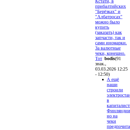
Кстати, в
прибалтийских
"Берёзках" и
"Албатросах"
можно было
купить
(заказать) как
запчасти, так и
сами иномарки.
За валютные
чеки, конешно.
Тот
bodis
(91
знак.,
03.03.2026 12:25
- 12:50
)
А ещё
наши
строили
электрост
в
капиталист
Финляндии
но на
чеки
предпочит