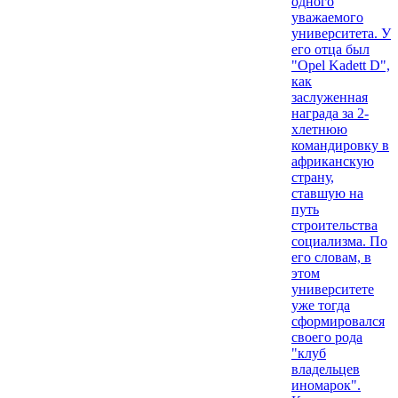
одного
уважаемого
университета. У
его отца был
"Opel Kadett D",
как
заслуженная
награда за 2-
хлетнюю
командировку в
африканскую
страну,
ставшую на
путь
строительства
социализма. По
его словам, в
этом
университете
уже тогда
сформировался
своего рода
"клуб
владельцев
иномарок".