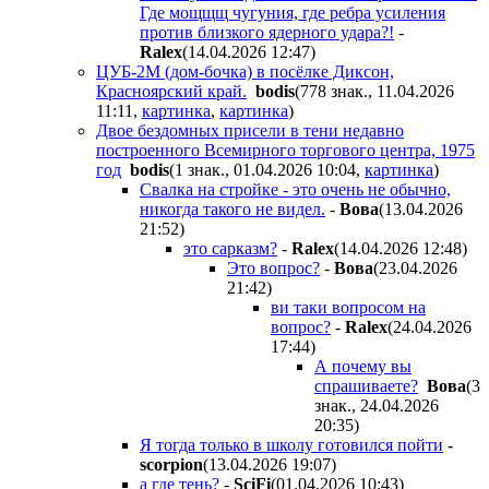
Где мощщщ чугуния, где ребра усиления
против близкого ядерного удара?!
-
Ralex
(14.04.2026 12:47
)
ЦУБ-2М (дом-бочка) в посёлке Диксон,
Красноярский край.
bodis
(778 знак., 11.04.2026
11:11
,
картинка
,
картинка
)
Двое бездомных присели в тени недавно
построенного Всемирного торгового центра, 1975
год
bodis
(1 знак., 01.04.2026 10:04
,
картинка
)
Свалка на стройке - это очень не обычно,
никогда такого не видел.
-
Boвa
(13.04.2026
21:52
)
это сарказм?
-
Ralex
(14.04.2026 12:48
)
Это вопрос?
-
Boвa
(23.04.2026
21:42
)
ви таки вопросом на
вопрос?
-
Ralex
(24.04.2026
17:44
)
А почему вы
спрашиваете?
Boвa
(3
знак., 24.04.2026
20:35
)
Я тогда только в школу готовился пойти
-
scorpion
(13.04.2026 19:07
)
а где тень?
-
SciFi
(01.04.2026 10:43
)