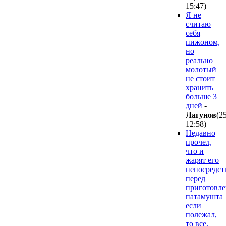
15:47
)
Я не
считаю
себя
пижоном,
но
реально
молотый
не стоит
хранить
больше 3
дней
-
Лaгyнoв
(2
12:58
)
Недавно
прочел,
что и
жарят его
непосредст
перед
приготовле
патамушта
если
полежал,
то все,