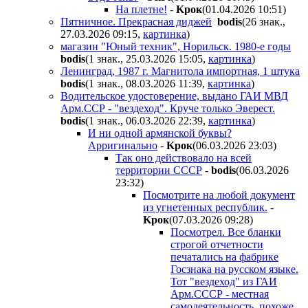
На плетне!
-
Kpoк
(01.04.2026 10:51
)
Пятничное. Прекрасная диджей
bodis
(26 знак.,
27.03.2026 09:15
,
картинка
)
магазин "Юный техник", Норильск. 1980-е годы
bodis
(1 знак., 25.03.2026 15:05
,
картинка
)
Ленинград, 1987 г. Магнитола импортная, 1 штука
bodis
(1 знак., 08.03.2026 11:39
,
картинка
)
Водительское удостоверение, выдано ГАИ МВД
Арм.ССР - "вездеход". Круче только Эверест.
bodis
(1 знак., 06.03.2026 22:39
,
картинка
)
И ни одной армянской буквы?
Арригинально
-
Kpoк
(06.03.2026 23:03
)
Так оно действовало на всей
территории СССР
-
bodis
(06.03.2026
23:32
)
Посмотрите на любой документ
из угнетенных республик.
-
Kpoк
(07.03.2026 09:28
)
Посмотрел. Все бланки
строгой отчетности
печатались на фабрике
Госзнака на русском языке.
Тот "вездеход" из ГАИ
Арм.СССР - местная
самодеятельность, похоже.