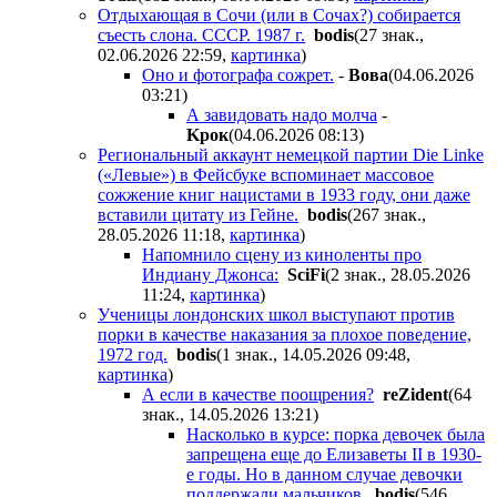
Отдыхающая в Сочи (или в Сочах?) собирается
съесть слона. СССР. 1987 г.
bodis
(27 знак.,
02.06.2026 22:59
,
картинка
)
Оно и фотографа сожрет.
-
Boвa
(04.06.2026
03:21
)
А завидовать надо молча
-
Kpoк
(04.06.2026 08:13
)
Региональный аккаунт немецкой партии Die Linke
(«Левые») в Фейсбуке вспоминает массовое
сожжение книг нацистами в 1933 году, они даже
вставили цитату из Гейне.
bodis
(267 знак.,
28.05.2026 11:18
,
картинка
)
Напомнило сцену из киноленты про
Индиану Джонса:
SciFi
(2 знак., 28.05.2026
11:24
,
картинка
)
Ученицы лондонских школ выступают против
порки в качестве наказания за плохое поведение,
1972 год.
bodis
(1 знак., 14.05.2026 09:48
,
картинка
)
А если в качестве поощрения?
reZident
(64
знак., 14.05.2026 13:21
)
Насколько в курсе: порка девочек была
запрещена еще до Елизаветы II в 1930-
е годы. Но в данном случае девочки
поддержали мальчиков.
bodis
(546