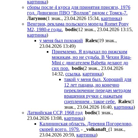
картинка
)
сборы после 4 курса для принятия присяги, 1976
год. Дивизион ПВО "Волхов" рядом с Томск-7.
Лaгyнoв
(1 знак., 23.04.2026 15:34
,
картинка
)
Венгрия, реклама польского мопеда Romet Pony
M2, 1980-е годы.
bodis
(12 знак., 23.04.2026 13:15
,
картинка
)
у меня был похожий
Ralex
(19 знак.,
23.04.2026 13:49
)
Приемлемо. Я вздыхал по рижским
мокикам, но не судьба. В Чехии Riga-
Mini с двигателем Babetta делают до
сих пор.
bodis
(2 знак., 23.04.2026
14:32
,
ссылка
,
картинка
)
такой у меня был. Хороший для
12 лет пацана, но конечно
переключение передач методом
вращения ручки с нажатым
сцеплением - такое себе.
Ralex
(1
знак., 23.04.2026 16:40
,
картинка
)
Латвийская ССР, 1968 год
bodis
(1 знак.,
23.04.2026 13:08
,
картинка
)
Калининская область. Деревня Погорелово,
скорей всего. 1979.
-
_volkanaft_
(1 знак.,
23.04.2026 20:59
,
картинка
)