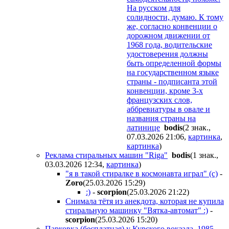
На русском для
солидности, думаю. К тому
же, согласно конвенции о
дорожном движении от
1968 года, водительские
удостоверения должны
быть определенной формы
на государственном языке
страны - подписанта этой
конвенции, кроме 3-х
французских слов,
аббревиатуры в овале и
названия страны на
латинице
bodis
(2 знак.,
07.03.2026 21:06
,
картинка
,
картинка
)
Реклама стиральных машин "Riga"
bodis
(1 знак.,
03.03.2026 12:34
,
картинка
)
"я в такой стиралке в космонавта играл" (с)
-
Zoro
(25.03.2026 15:29
)
:)
-
scorpion
(25.03.2026 21:22
)
Снимала тётя из анекдота, которая не купила
стиральную машинку "Вятка-автомат" :)
-
scorpion
(25.03.2026 15:20
)
Парковка (бесплатная) у Курского вокзала. 1985