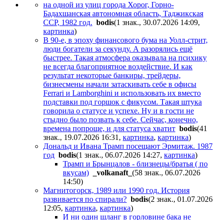
на одной из улиц города Хорог, Горно-
Бадахшанская автономная область, Таджикская
ССР, 1982 год.
bodis
(1 знак., 30.07.2026 14:09
,
картинка
)
В 90-е, в эпоху финансового бума на Уолл-стрит,
люди богатели за секунду. А разорялись ещё
быстрее. Такая атмосфера оказывала на психику
не всегда благоприятное воздействие. И как
результат некоторые банкиры, трейдеры,
бизнесмены начали затаскивать себе в офисы
Ferrari и Lamborghini и использовать их вместо
подставки под горшок с фикусом. Такая штука
говорила о статусе и успехе. Ну и в гости не
стыдно было позвать к себе. Сейчас, конечно,
времена попроще, и для статуса хватит
bodis
(41
знак., 19.07.2026 16:31
,
картинка
,
картинка
)
Дональд и Ивана Трамп посещают Эрмитаж. 1987
год
bodis
(1 знак., 06.07.2026 14:27
,
картинка
)
Трамп и Брынцалов - близнецы/братья ( по
вкусам)
_volkanaft_
(58 знак., 06.07.2026
14:50
)
Магнитогорск, 1989 или 1990 год. История
развивается по спирали?
bodis
(2 знак., 01.07.2026
12:05
,
картинка
,
картинка
)
И ни один шланг в горловине бака не