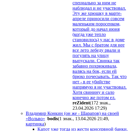
специально за ним не
наблюдал и не участвовал.
Эту же хрюшку в марте-
апреле приносили совсем
маленьким поросенком,
который до начал июня
(когда уже тепло
становилось) у нас в доме
жил. Мы с братом для нее
все лето лебеду рвали и
погулять на улицу
выпускали. Свинка так
забавно похрюкивала,
валясь на бок, если ей
брюхо почесывать. Так что
нет - в ее убийстве
напрямую я не участвовал.
Хотя свинину и сало
конечно же потом ел.
reZident
(172 знак.,
23.04.2026 17:29
)
Владимир Конкин (он же - Шарапов) на своей
«Вольво»
bodis
(1 знак., 13.04.2026 21:49
,
картинка
)
Капот уже тогда из жести консервной банки.