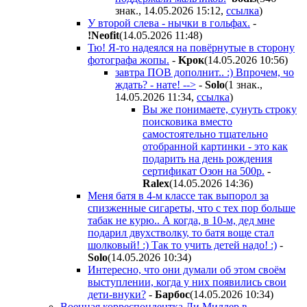
знак., 14.05.2026 15:12
,
ссылка
)
У второй слева - нычки в гольфах.
-
!Neofit
(14.05.2026 11:48
)
Тю! Я-то надеялся на повёрнутые в сторону
фотографа жопы.
-
Kpoк
(14.05.2026 10:56
)
завтра ПОВ дополнит.. :) Впрочем, чо
ждать? - нате! -->
-
Solo
(1 знак.,
14.05.2026 11:34
,
ссылка
)
Вы же понимаете, сунуть строку
поисковика вместо
самостоятельно тщательно
отобранной картинки - это как
подарить на день рождения
сертификат Озон на 500р.
-
Ralex
(14.05.2026 14:36
)
Меня батя в 4-м классе так выпорол за
спизженные сигареты, что с тех пор больше
табак не курю.. А когда, в 10-м, дед мне
подарил двухстволку, то батя воще стал
шолковый! :) Так то учить детей надо! :)
-
Solo
(14.05.2026 10:34
)
Интересно, что они думали об этом своём
выступлении, когда у них появились свои
дети-внуки?
-
Бapбoc
(14.05.2026 10:34
)
Военная корреспондентка Ли Миллер в