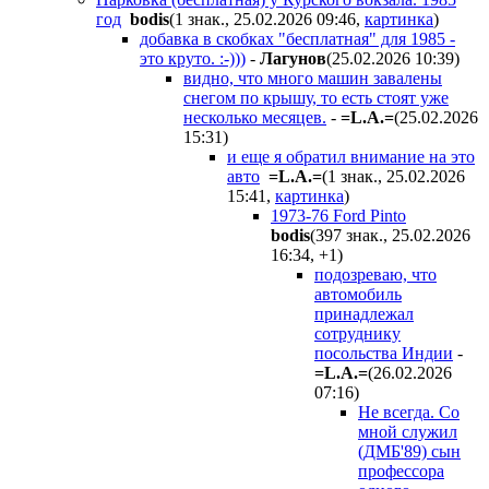
год
bodis
(1 знак., 25.02.2026 09:46
,
картинка
)
добавка в скобках "бесплатная" для 1985 -
это круто. :-)))
-
Лaгyнoв
(25.02.2026 10:39
)
видно, что много машин завалены
снегом по крышу, то есть стоят уже
несколько месяцев.
-
=L.A.=
(25.02.2026
15:31
)
и еще я обратил внимание на это
авто
=L.A.=
(1 знак., 25.02.2026
15:41
,
картинка
)
1973-76 Ford Pinto
bodis
(397 знак., 25.02.2026
16:34
,
+1
)
подозреваю, что
автомобиль
принадлежал
сотруднику
посольства Индии
-
=L.A.=
(26.02.2026
07:16
)
Не всегда. Со
мной служил
(ДМБ'89) сын
профессора