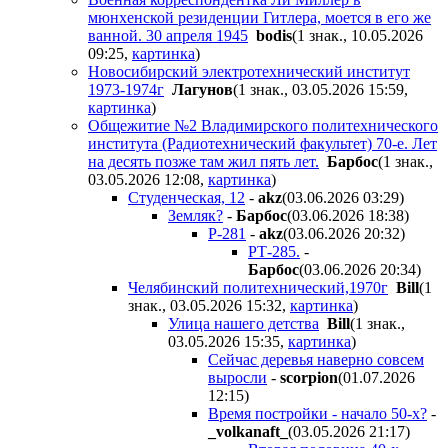
мюнхенской резиденции Гитлера, моется в его же
ванной. 30 апреля 1945
bodis
(1 знак., 10.05.2026
09:25
,
картинка
)
Новосибирский электротехнический институт
1973-1974г
Лaгyнoв
(1 знак., 03.05.2026 15:59
,
картинка
)
Общежитие №2 Владимирского политехнического
института (Радиотехнический факультет) 70-е. Лет
на десять позже там жил пять лет.
Бapбoc
(1 знак.,
03.05.2026 12:08
,
картинка
)
Студенческая, 12
-
akz
(03.06.2026 03:29
)
Земляк?
-
Бapбoc
(03.06.2026 18:38
)
Р-281
-
akz
(03.06.2026 20:32
)
РТ-285.
-
Бapбoc
(03.06.2026 20:34
)
Челябинский политехнический,1970г
Bill
(1
знак., 03.05.2026 15:32
,
картинка
)
Улица нашего детства
Bill
(1 знак.,
03.05.2026 15:35
,
картинка
)
Сейчас деревья наверно совсем
выросли
-
scorpion
(01.07.2026
12:15
)
Время постройки - начало 50-х?
-
_volkanaft_
(03.05.2026 21:17
)