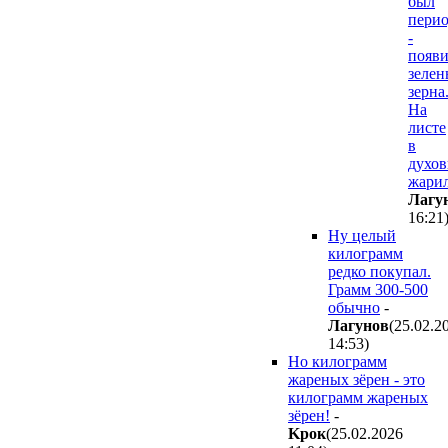
был
пери
-
появи
зелен
зерна
На
листе
в
духов
жари
Лaгy
16:21
Ну целый
килограмм
редко покупал.
Грамм 300-500
обычно
-
Лaгyнoв
(25.02.2
14:53
)
Но килограмм
жареных зёрен - это
килограмм жареных
зёрен!
-
Kpoк
(25.02.2026