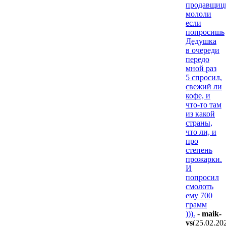
продавщи
мололи
если
попросишь
Дедушка
в очереди
передо
мной раз
5 спросил,
свежий ли
кофе, и
что-то там
из какой
страны,
что ли, и
про
степень
прожарки.
И
попросил
смолоть
ему 700
грамм
))).
-
maik-
vs
(25.02.20