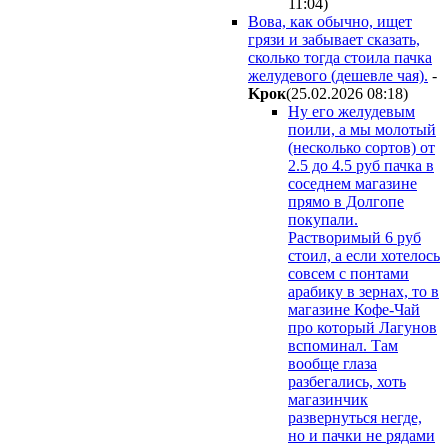
11:04
)
Вова, как обычно, ищет
грязи и забывает сказать,
сколько тогда стоила пачка
желудевого (дешевле чая).
-
Kpoк
(25.02.2026 08:18
)
Ну его желудевым
поили, а мы молотый
(несколько сортов) от
2.5 до 4.5 руб пачка в
соседнем магазине
прямо в Долгопе
покупали.
Растворимый 6 руб
стоил, а если хотелось
совсем с понтами
арабику в зернах, то в
магазине Кофе-Чай
про который Лагунов
вспоминал. Там
вообще глаза
разбегались, хоть
магазинчик
развернуться негде,
но и пачки не рядами