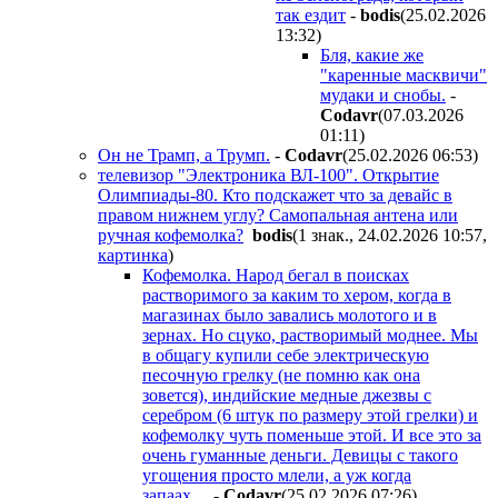
так ездит
-
bodis
(25.02.2026
13:32
)
Бля, какие же
"каренные масквичи"
мудаки и снобы.
-
Codavr
(07.03.2026
01:11
)
Он не Трамп, а Трумп.
-
Codavr
(25.02.2026 06:53
)
телевизор "Электроника ВЛ-100". Открытие
Олимпиады-80. Кто подскажет что за девайс в
правом нижнем углу? Самопальная антена или
ручная кофемолка?
bodis
(1 знак., 24.02.2026 10:57
,
картинка
)
Кофемолка. Народ бегал в поисках
растворимого за каким то хером, когда в
магазинах было завались молотого и в
зернах. Но сцуко, растворимый моднее. Мы
в общагу купили себе электрическую
песочную грелку (не помню как она
зовется), индийские медные джезвы с
серебром (6 штук по размеру этой грелки) и
кофемолку чуть поменьше этой. И все это за
очень гуманные деньги. Девицы с такого
угощения просто млели, а уж когда
запаах....
-
Codavr
(25.02.2026 07:26
)