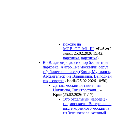
похоже на
MGB_GT_Mk_III
=L.A.=
(2
знак., 25.02.2026 15:42
,
картинка
,
картинка
)
Во Владимире до сих пор бесплатная
парковка. Хитро...ые москвичи берут
ж/д билеты на вахту (Коми, Мурманск,
Архангельск) из Владимира. Выгодней
так, говорят
-
bodis
(25.02.2026 10:50
)
Да там москвичи такие - из
Ногинска, Электростали...
-
Kpoк
(25.02.2026 11:17
)
Это отдельный народец -
подмосквичи. Встеречал на
вахте коренного москвича
из Зеленограда, который