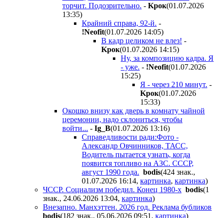
торчит. Подозрительно.
-
Kpoк
(01.07.2026
13:35
)
Крайний справа, 92-й.
-
!Neofit
(01.07.2026 14:05
)
В кадр целиком не влез!
-
Kpoк
(01.07.2026 14:15
)
Ну, за композицию кадра. Я
- уже.
-
!Neofit
(01.07.2026
15:25
)
Я - через 210 минут.
-
Kpoк
(01.07.2026
15:33
)
Окошко внизу как дверь в комнату чайной
церемонии, надо склониться, чтобы
войти...
-
Ig_B
(01.07.2026 13:16
)
Справедливости ради:Фото -
Александр Овчинников, ТАСС,
Водитель пытается узнать, когда
появится топливо на АЗС. СССР,
август 1990 года.
bodis
(424 знак.,
01.07.2026 16:14
,
картинка
,
картинка
)
ЧССР. Социализм победил. Конец 1980-х
bodis
(1
знак., 24.06.2026 13:04
,
картинка
)
Внезапно. Манхэттен. 2026 год. Реклама бубликов
bodis
(182 знак., 05.06.2026 09:51
,
картинка
)