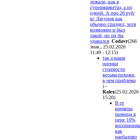
лежали, как в
супермаркетаз, а по
одной. А про 20 руб/
кг Лагунов как
обычно спиздел, хотя
возможно и был
такой, но он бы
удавился
Codavr
(266
знак., 25.02.2026
11:49 - 12:15
)
так а ваши
оценки
стоимости
весьма похожи,
в чем проблема
)
-
Ralex
(25.02.2026
15:20
)
В те
времена
разница в
цене 10%
восприним
как
наебалово