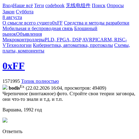
Вход
Наше всё
Теги
codebook
无线电组件
Поиск
Опросы
Закон
Суббота
8 августа
О смысле всего сущего
0xFF
Средства и методы разработки
Мобильная и беспроводная связь
Блошиный
рынок
Объявления
Микроконтроллеры
PLD, FPGA, DSP
AVR
PIC
ARM, RISC-
V
Технологии
Кибернетика, автоматика, протоколы
Схемы,
платы, компоненты
0xFF
1571995
Топик полностью
Ex
bodis
(22.02.2026 16:04, просмотров: 49409)
Черепичное (винтажное) фото. Стройте свои теории заговора,
они что-то знали и т.д. и т.п.
Варшава, 1992 год
Ответить