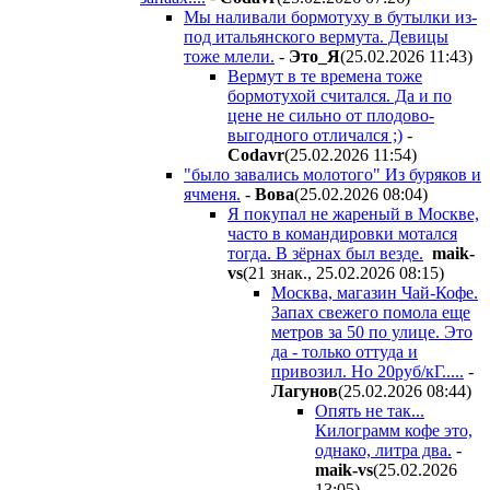
Мы наливали бормотуху в бутылки из-
под итальянского вермута. Девицы
тоже млели.
-
Этo_Я
(25.02.2026 11:43
)
Вермут в те времена тоже
бормотухой считался. Да и по
цене не сильно от плодово-
выгодного отличался ;)
-
Codavr
(25.02.2026 11:54
)
"было завались молотого" Из буряков и
ячменя.
-
Boвa
(25.02.2026 08:04
)
Я покупал не жареный в Москве,
часто в командировки мотался
тогда. В зёрнах был везде.
maik-
vs
(21 знак., 25.02.2026 08:15
)
Москва, магазин Чай-Кофе.
Запах свежего помола еще
метров за 50 по улице. Это
да - только оттуда и
привозил. Но 20руб/кГ.....
-
Лaгyнoв
(25.02.2026 08:44
)
Опять не так...
Килограмм кофе это,
однако, литра два.
-
maik-vs
(25.02.2026
13:05
)