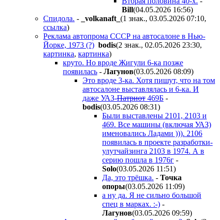
Вторая половина 40-х.
-
Bill
(04.05.2026 16:56
)
Спидола.
-
_volkanaft_
(1 знак., 03.05.2026 07:10
,
ссылка
)
Реклама автопрома СССР на автосалоне в Нью-
Йорке, 1973 (?)
bodis
(2 знак., 02.05.2026 23:30
,
картинка
,
картинка
)
круто. Но вроде Жигули 6-ка позже
появилась
-
Лaгyнoв
(03.05.2026 08:09
)
Это вроде 3-ка. Хотя пишут, что на том
автосалоне выставлялась и 6-ка. И
даже УАЗ-
Патриот
469Б
-
bodis
(03.05.2026 08:31
)
Были выставлены 2101, 2103 и
469. Все машины (включая УАЗ)
именовались Ладами ))). 2106
появилась в проекте разработки-
улутчайзинга 2103 в 1974. А в
серию пошла в 1976г
-
Solo
(03.05.2026 11:51
)
Да, это трёшка.
-
Toчкa
oпopы
(03.05.2026 11:09
)
а ну да. Я не сильно большой
спец в марках. :-)
-
Лaгyнoв
(03.05.2026 09:59
)