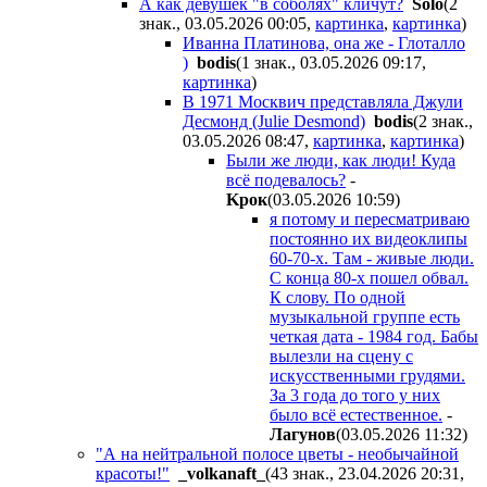
А как девушек "в соболях" кличут?
Solo
(2
знак., 03.05.2026 00:05
,
картинка
,
картинка
)
Иванна Платинова, она же - Глоталло
)
bodis
(1 знак., 03.05.2026 09:17
,
картинка
)
В 1971 Москвич представляла Джули
Десмонд (Julie Desmond)
bodis
(2 знак.,
03.05.2026 08:47
,
картинка
,
картинка
)
Были же люди, как люди! Куда
всё подевалось?
-
Kpoк
(03.05.2026 10:59
)
я потому и пересматриваю
постоянно их видеоклипы
60-70-х. Там - живые люди.
С конца 80-х пошел обвал.
К слову. По одной
музыкальной группе есть
четкая дата - 1984 год. Бабы
вылезли на сцену с
искусственными грудями.
За 3 года до того у них
было всё естественное.
-
Лaгyнoв
(03.05.2026 11:32
)
"А на нейтральной полосе цветы - необычайной
красоты!"
_volkanaft_
(43 знак., 23.04.2026 20:31
,