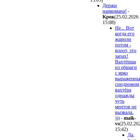
Держи
наркомана!
-
Kpoк
(25.02.2026
15:08
)
Не... Вот
когда его
жарили
потом -
вооот, это
запах!
Вахтёрша
из общаги
с ярко
выраженн
синдромом
вахтёра
однажды
чуть
ментов не
вызвала.
)))
-
maik-
vs
(25.02.20
15:42
)
Да,