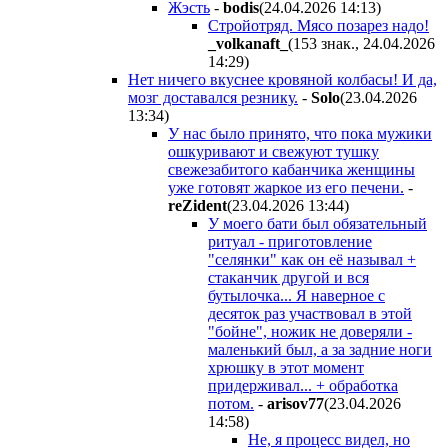
Жэсть
-
bodis
(24.04.2026 14:13
)
Стройотряд. Мясо позарез надо!
_volkanaft_
(153 знак., 24.04.2026
14:29
)
Нет ничего вкуснее кровяной колбасы! И да,
мозг доставался резнику.
-
Solo
(23.04.2026
13:34
)
У нас было принято, что пока мужики
ошкуривают и свежуют тушку
свежезабитого кабанчика женщины
уже готовят жаркое из его печени.
-
reZident
(23.04.2026 13:44
)
У моего бати был обязательный
ритуал - приготовление
"селянки" как он её называл +
стаканчик другой и вся
бутылочка... Я наверное с
десяток раз участвовал в этой
"бойне", ножик не доверяли -
маленький был, а за задние ноги
хрюшку в этот момент
придерживал... + обработка
потом.
-
arisov77
(23.04.2026
14:58
)
Не, я процесс видел, но