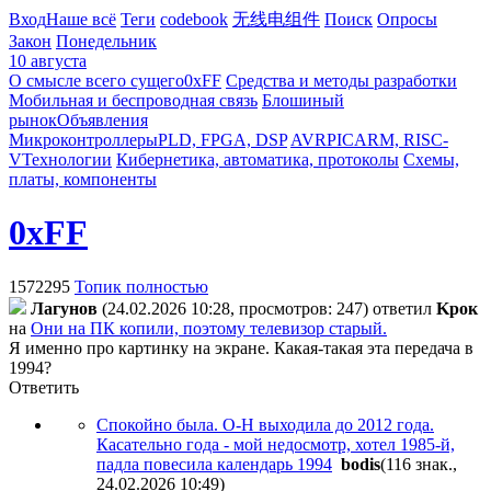
Вход
Наше всё
Теги
codebook
无线电组件
Поиск
Опросы
Закон
Понедельник
10 августа
О смысле всего сущего
0xFF
Средства и методы разработки
Мобильная и беспроводная связь
Блошиный
рынок
Объявления
Микроконтроллеры
PLD, FPGA, DSP
AVR
PIC
ARM, RISC-
V
Технологии
Кибернетика, автоматика, протоколы
Схемы,
платы, компоненты
0xFF
1572295
Топик полностью
Лaгyнoв
(24.02.2026 10:28, просмотров: 247)
ответил
Kpoк
на
Они на ПК копили, поэтому телевизор старый.
Я именно про картинку на экране. Какая-такая эта передача в
1994?
Ответить
Спокойно была. О-Н выходила до 2012 года.
Касательно года - мой недосмотр, хотел 1985-й,
падла повесила календарь 1994
bodis
(116 знак.,
24.02.2026 10:49
)