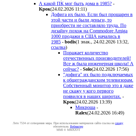
А какой ПК мог быть дома в 1985?
-
Kpoк
(24.02.2026 11:11
)
Дофига их было. Если был прошарен в
этой части и были деньги, то
приобрести не составляло труда. По
дизайну похож на Commodore Amiga
1000 продажи в США начались в
1985
-
bodis
(1 знак., 24.02.2026 13:32
,
ссылка
)
Поражает количество
отечественных производителей!
Все ж была инженерная школа! А
сейчас?
-
Solo
(24.02.2026 17:56
)
"дофига" их было подключаемых
к общегражданским телевизорам.
Собственный монитор это я даже
не скажу у кого первого
появился в наших широтах.
-
Kpoк
(24.02.2026 13:39
)
Микроша
-
Ralex
(24.02.2026 16:49
)
Лето 7534 от сотворения мира. При использовании материалов сайта ссылка на
caxapу
обязательна.
Вебмастер
MMI © MMXXVI