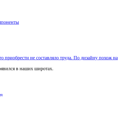
мпоненты
то приобрести не составляло труда. По дизайну похож на
оявился в наших широтах.
ер