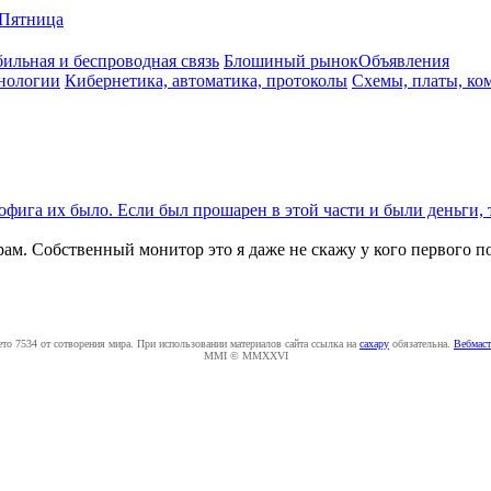
Пятница
ильная и беспроводная связь
Блошиный рынок
Объявления
нологии
Кибернетика, автоматика, протоколы
Схемы, платы, ко
офига их было. Если был прошарен в этой части и были деньги, 
м. Собственный монитор это я даже не скажу у кого первого п
ето 7534 от сотворения мира. При использовании материалов сайта ссылка на
caxapу
обязательна.
Вебмаст
MMI © MMXXVI