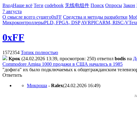
Вход
Наше всё
Теги
codebook
无线电组件
Поиск
Опросы
Закон
7 августа
О смысле всего сущего
0xFF
Средства и методы разработки
Моб
Микроконтроллеры
PLD, FPGA, DSP
AVR
PIC
ARM, RISC-V
Тех
0xFF
1572354
Топик полностью
Kpoк
(24.02.2026 13:39, просмотров: 250)
ответил
bodis
на
Д
Commodore Amiga 1000 продажи в США начались в 1985
"дофига" их было подключаемых к общегражданским телевизора
Ответить
Микроша
-
Ralex
(24.02.2026 16:49
)
Л