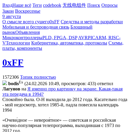
Вход
Наше всё
Теги
codebook
无线电组件
Поиск
Опросы
Закон
Воскресенье
9 августа
О смысле всего сущего
0xFF
Средства и методы разработки
Мобильная и беспроводная связь
Блошиный
рынок
Объявления
Микроконтроллеры
PLD, FPGA, DSP
AVR
PIC
ARM, RISC-
V
Технологии
Кибернетика, автоматика, протоколы
Схемы,
платы, компоненты
0xFF
1572306
Топик полностью
Ex
bodis
(24.02.2026 10:49, просмотров: 433)
ответил
Лaгyнoв
на
Я именно про картинку на экране. Какая-такая
эта передача в 1994?
Спокойно была. О-Н выходила до 2012 года. Касательно года
- мой недосмотр, хотел 1985-й, падла повесила календарь
1994
«Очеви́дное — невероя́тное» — советская и российская
научно-популярная телепрограмма, выходившая с 1973 по
2012 год.