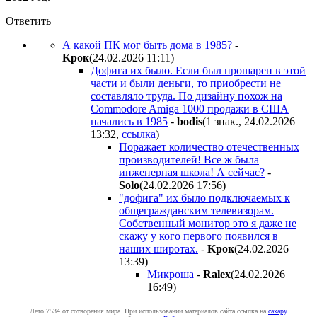
Ответить
А какой ПК мог быть дома в 1985?
-
Kpoк
(24.02.2026 11:11
)
Дофига их было. Если был прошарен в этой
части и были деньги, то приобрести не
составляло труда. По дизайну похож на
Commodore Amiga 1000 продажи в США
начались в 1985
-
bodis
(1 знак., 24.02.2026
13:32
,
ссылка
)
Поражает количество отечественных
производителей! Все ж была
инженерная школа! А сейчас?
-
Solo
(24.02.2026 17:56
)
"дофига" их было подключаемых к
общегражданским телевизорам.
Собственный монитор это я даже не
скажу у кого первого появился в
наших широтах.
-
Kpoк
(24.02.2026
13:39
)
Микроша
-
Ralex
(24.02.2026
16:49
)
Лето 7534 от сотворения мира. При использовании материалов сайта ссылка на
caxapу