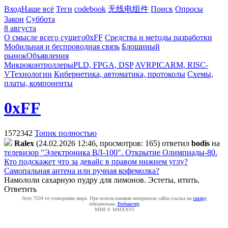
Вход
Наше всё
Теги
codebook
无线电组件
Поиск
Опросы
Закон
Суббота
8 августа
О смысле всего сущего
0xFF
Средства и методы разработки
Мобильная и беспроводная связь
Блошиный
рынок
Объявления
Микроконтроллеры
PLD, FPGA, DSP
AVR
PIC
ARM, RISC-
V
Технологии
Кибернетика, автоматика, протоколы
Схемы,
платы, компоненты
0xFF
1572342
Топик полностью
Ralex
(24.02.2026 12:46, просмотров: 165)
ответил
bodis
на
телевизор "Электроника ВЛ-100". Открытие Олимпиады-80.
Кто подскажет что за девайс в правом нижнем углу?
Самопальная антена или ручная кофемолка?
Намололи сахарную пудру для лимонов. Эстеты, итить.
Ответить
Лето 7534 от сотворения мира. При использовании материалов сайта ссылка на
caxapу
обязательна.
Вебмастер
MMI © MMXXVI