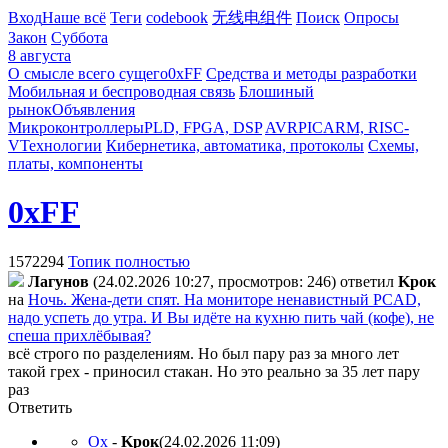
Вход
Наше всё
Теги
codebook
无线电组件
Поиск
Опросы
Закон
Суббота
8 августа
О смысле всего сущего
0xFF
Средства и методы разработки
Мобильная и беспроводная связь
Блошиный
рынок
Объявления
Микроконтроллеры
PLD, FPGA, DSP
AVR
PIC
ARM, RISC-
V
Технологии
Кибернетика, автоматика, протоколы
Схемы,
платы, компоненты
0xFF
1572294
Топик полностью
Лaгyнoв
(24.02.2026 10:27, просмотров: 246)
ответил
Kpoк
на
Ночь. Жена-дети спят. На мониторе ненавистный PCAD,
надо успеть до утра. И Вы идёте на кухню пить чай (кофе), не
спеша прихлёбывая?
всё строго по разделениям. Но был пару раз за много лет
такой грех - приносил стакан. Но это реально за 35 лет пару
раз
Ответить
Ох
-
Kpoк
(24.02.2026 11:09
)