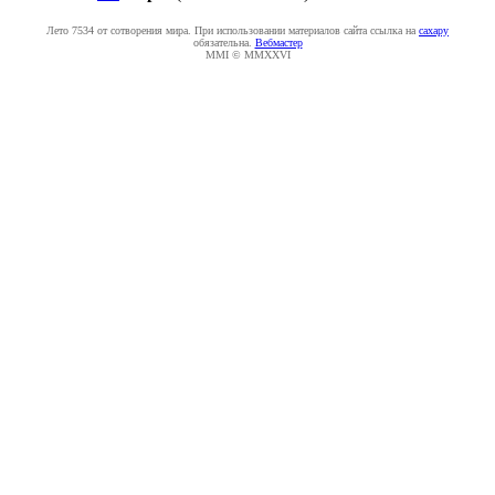
Лето 7534 от сотворения мира. При использовании материалов сайта ссылка на
caxapу
обязательна.
Вебмастер
MMI © MMXXVI