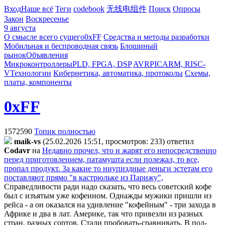
Вход
Наше всё
Теги
codebook
无线电组件
Поиск
Опросы
Закон
Воскресенье
9 августа
О смысле всего сущего
0xFF
Средства и методы разработки
Мобильная и беспроводная связь
Блошиный
рынок
Объявления
Микроконтроллеры
PLD, FPGA, DSP
AVR
PIC
ARM, RISC-
V
Технологии
Кибернетика, автоматика, протоколы
Схемы,
платы, компоненты
0xFF
1572590
Топик полностью
maik-vs
(25.02.2026 15:51, просмотров: 233)
ответил
Codavr
на
Недавно прочел, что и жарят его непосредственно
перед приготовлением, патамушта если полежал, то все,
пропал продукт. За какие то ниупиздные деньги эстетам его
поставляют прямо "в кастрюльке из Парижу",
Справедливости ради надо сказать, что весь советский кофе
был с изъятым уже кофеином. Однажды мужики пришли из
рейса - а он оказался на удивление "кофейным" - три захода в
Африке и два в лат. Америке, так что привезли из разных
стран, разных сортов. Стали пробовать-сравнивать. В пол-