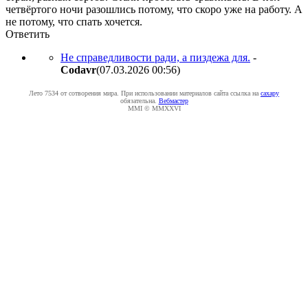
четвёртого ночи разошлись потому, что скоро уже на работу. А
не потому, что спать хочется.
Ответить
Не справедливости ради, а пиздежа для.
-
Codavr
(07.03.2026 00:56
)
Лето 7534 от сотворения мира. При использовании материалов сайта ссылка на
caxapу
обязательна.
Вебмастер
MMI © MMXXVI