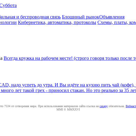
Суббота
ильная и беспроводная связь
Блошиный рынок
Объявления
нологии
Кибернетика, автоматика, протоколы
Схемы, платы, ко
а
Всегда кружка на рабочем месте! (строго говоря только после т
AD, надо успеть до утра. И Вы идёте на кухню пить чай (кофе),
 много лет такой грех - приносил стакан. Но это реально за 35 ле
ето 7534 от сотворения мира. При использовании материалов сайта ссылка на
caxapу
обязательна.
Вебмаст
MMI © MMXXVI