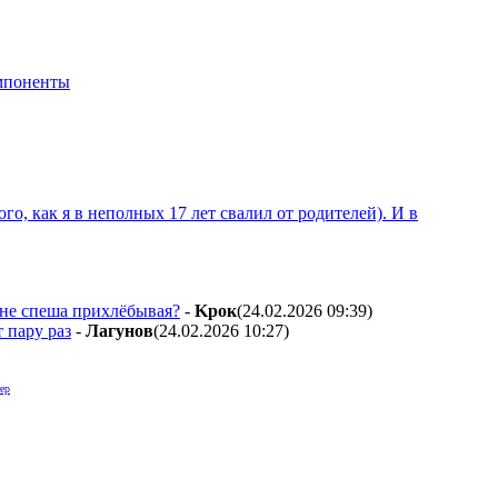
мпоненты
ого, как я в неполных 17 лет свалил от родителей). И в
 не спеша прихлёбывая?
-
Kpoк
(24.02.2026 09:39
)
т пару раз
-
Лaгyнoв
(24.02.2026 10:27
)
ер