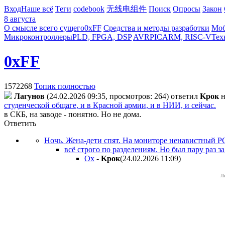
Вход
Наше всё
Теги
codebook
无线电组件
Поиск
Опросы
Закон
8 августа
О смысле всего сущего
0xFF
Средства и методы разработки
Моб
Микроконтроллеры
PLD, FPGA, DSP
AVR
PIC
ARM, RISC-V
Тех
0xFF
1572268
Топик полностью
Лaгyнoв
(24.02.2026 09:35, просмотров: 264)
ответил
Kpoк
н
студенческой общаге, и в Красной армии, и в НИИ, и сейчас.
в СКБ, на заводе - понятно. Но не дома.
Ответить
Ночь. Жена-дети спят. На мониторе ненавистный PC
всё строго по разделениям. Но был пару раз за
Ох
-
Kpoк
(24.02.2026 11:09
)
Л