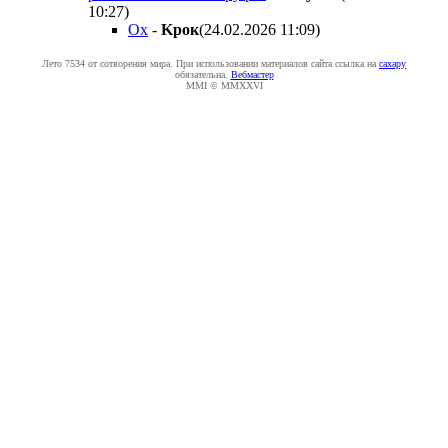
10:27
)
Ох
-
Kpoк
(24.02.2026 11:09
)
Лето 7534 от сотворения мира. При использовании материалов сайта ссылка на
caxapу
обязательна.
Вебмастер
MMI © MMXXVI