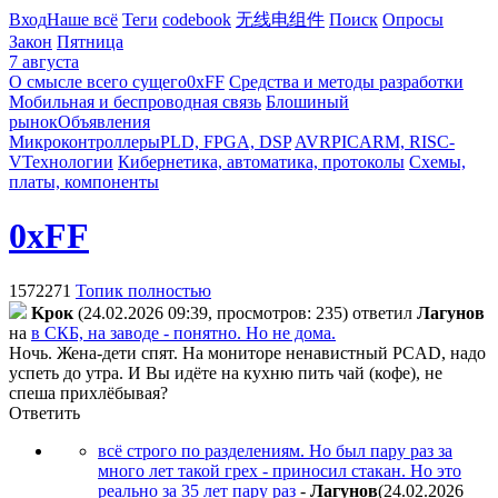
Вход
Наше всё
Теги
codebook
无线电组件
Поиск
Опросы
Закон
Пятница
7 августа
О смысле всего сущего
0xFF
Средства и методы разработки
Мобильная и беспроводная связь
Блошиный
рынок
Объявления
Микроконтроллеры
PLD, FPGA, DSP
AVR
PIC
ARM, RISC-
V
Технологии
Кибернетика, автоматика, протоколы
Схемы,
платы, компоненты
0xFF
1572271
Топик полностью
Kpoк
(24.02.2026 09:39, просмотров: 235)
ответил
Лaгyнoв
на
в СКБ, на заводе - понятно. Но не дома.
Ночь. Жена-дети спят. На мониторе ненавистный PCAD, надо
успеть до утра. И Вы идёте на кухню пить чай (кофе), не
спеша прихлёбывая?
Ответить
всё строго по разделениям. Но был пару раз за
много лет такой грех - приносил стакан. Но это
реально за 35 лет пару раз
-
Лaгyнoв
(24.02.2026