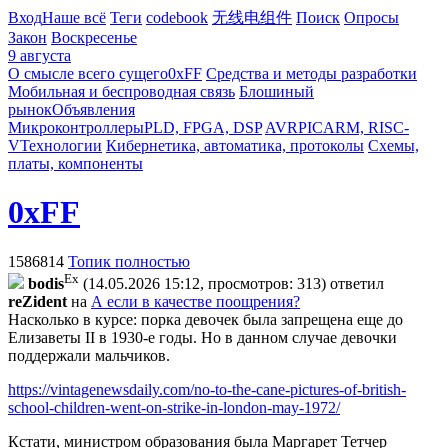
Вход
Наше всё
Теги
codebook
无线电组件
Поиск
Опросы
Закон
Воскресенье
9 августа
О смысле всего сущего
0xFF
Средства и методы разработки
Мобильная и беспроводная связь
Блошиный
рынок
Объявления
Микроконтроллеры
PLD, FPGA, DSP
AVR
PIC
ARM, RISC-
V
Технологии
Кибернетика, автоматика, протоколы
Схемы,
платы, компоненты
0xFF
1586814
Топик полностью
Ex
bodis
(14.05.2026 15:12, просмотров: 313)
ответил
reZident
на
А если в качестве поощрения?
Насколько в курсе: порка девочек была запрещена еще до
Елизаветы II в 1930-е годы. Но в данном случае девочки
поддержали мальчиков.
https://vintagenewsdaily.com/no-to-the-cane-pictures-of-british-
school-children-went-on-strike-in-london-may-1972/
Кстати, министром образования была Маргарет Тетчер