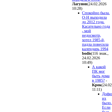
Лaгyнoв
(24.02.2026
10:28
)
Спокойно была.
О-Н выходила
до 2012 года.
Касательно года
- мой
недосмотр,
хотел 1985-й,
падла повесила
календарь 1994
bodis
(116 знак.,
24.02.2026
10:49
)
А какой
ПК мог
быть дома
в 1985?
-
Kpoк
(24.02
11:11
)
Дофи
их
было.
Если
был