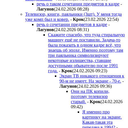
речь о таком сочетании предметов в кадре
-
Лaгyнoв
(24.02.2026 08:28
)
Телевизор, книги, паяльники (3шт). У меня тогда
уже комп был и ковер.
-
Kpoк
(23.02.2026 22:54
)
речь о сочетании предметов в кадре
-
Лaгyнoв
(24.02.2026 08:31
)
Скажите спасибо, что туда стиральную
машину ещё не поставили. Задача-то
была показать в одном кадре всё, что
знаешь об эпохе. Именно поэтому там
три паяльника символизируют
некоторые излишества, ставшие
доступными обывателю после 1991
года.
-
Kpoк
(24.02.2026 09:23
)
Экран ТВ никакого отношения к
90-м не имеет. На экране - 70-е.
-
Лaгyнoв
(24.02.2026 09:36
)
Они на ПК копили,
поэтому телевизор
старый.
-
Kpoк
(24.02.2026
09:42
)
Я именно про
картинку на экране.
Какая-такая эта
передача в 1994?
-