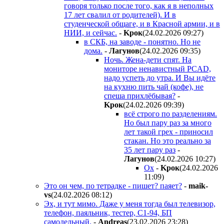
говоря только после того, как я в неполных
17 лет свалил от родителей). И в
студенческой общаге, и в Красной армии, и в
НИИ, и сейчас.
-
Kpoк
(24.02.2026 09:27
)
в СКБ, на заводе - понятно. Но не
дома.
-
Лaгyнoв
(24.02.2026 09:35
)
Ночь. Жена-дети спят. На
мониторе ненавистный PCAD,
надо успеть до утра. И Вы идёте
на кухню пить чай (кофе), не
спеша прихлёбывая?
-
Kpoк
(24.02.2026 09:39
)
всё строго по разделениям.
Но был пару раз за много
лет такой грех - приносил
стакан. Но это реально за
35 лет пару раз
-
Лaгyнoв
(24.02.2026 10:27
)
Ох
-
Kpoк
(24.02.2026
11:09
)
Это он чем, по тетрадке - пишет? паяет?
-
maik-
vs
(24.02.2026 08:12
)
Эх, и тут мимо. Даже у меня тогда был телевизор,
телефон, паяльник, тестер, С1-94, БП
самодельный.
-
Andreas
(23.02.2026 23:28
)