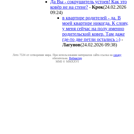
Да Вы - сокрушитель устоев! Как это
ковёр не на стене?
-
Kpoк
(24.02.2026
09:24
)
в квартире родителей - да. В
моей квартире никогда. К слову,
у меня сейчас на полу именно
родительский ковер. Там даже
где-то две петли остались :-)
-
Лaгyнoв
(24.02.2026 09:38
)
Лето 7534 от сотворения мира. При использовании материалов сайта ссылка на
caxapу
обязательна.
Вебмастер
MMI © MMXXVI