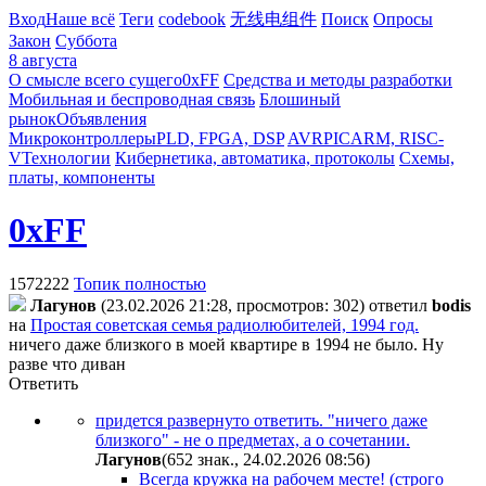
Вход
Наше всё
Теги
codebook
无线电组件
Поиск
Опросы
Закон
Суббота
8 августа
О смысле всего сущего
0xFF
Средства и методы разработки
Мобильная и беспроводная связь
Блошиный
рынок
Объявления
Микроконтроллеры
PLD, FPGA, DSP
AVR
PIC
ARM, RISC-
V
Технологии
Кибернетика, автоматика, протоколы
Схемы,
платы, компоненты
0xFF
1572222
Топик полностью
Лaгyнoв
(23.02.2026 21:28, просмотров: 302)
ответил
bodis
на
Простая советская семья радиолюбителей, 1994 год.
ничего даже близкого в моей квартире в 1994 не было. Ну
разве что диван
Ответить
придется развернуто ответить. "ничего даже
близкого" - не о предметах, а о сочетании.
Лaгyнoв
(652 знак., 24.02.2026 08:56
)
Всегда кружка на рабочем месте! (строго