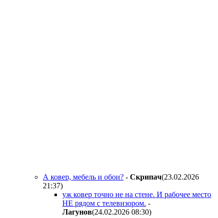
А ковер, мебель и обои?
-
Cкpипaч
(23.02.2026
21:37
)
уж ковер точно не на стене. И рабочее место
НЕ рядом с телевизором.
-
Лaгyнoв
(24.02.2026 08:30
)