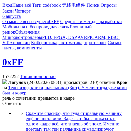
Вход
Наше всё
Теги
codebook
无线电组件
Поиск
Опросы
Закон
Четверг
6 августа
О смысле всего сущего
0xFF
Средства и методы разработки
Мобильная и беспроводная связь
Блошиный
рынок
Объявления
Микроконтроллеры
PLD, FPGA, DSP
AVR
PIC
ARM, RISC-
V
Технологии
Кибернетика, автоматика, протоколы
Схемы,
платы, компоненты
0xFF
1572252
Топик полностью
Лaгyнoв
(24.02.2026 08:31, просмотров: 210)
ответил
Kpoк
на
Телевизор, книги, паяльники (3шт). У меня тогда уже комп
был и ковер.
речь о сочетании предметов в кадре
Ответить
Скажите спасибо, что туда стиральную машину
ещё не поставили. Задача-то была показать в
одном кадре всё, что знаешь об эпохе. Именно
поэтому там три паяльника символизируют