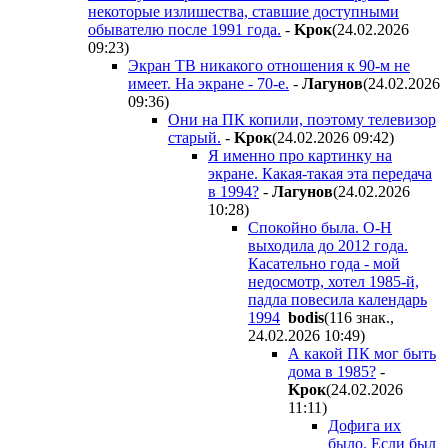
некоторые излишества, ставшие доступными
обывателю после 1991 года.
-
Kpoк
(24.02.2026
09:23
)
Экран ТВ никакого отношения к 90-м не
имеет. На экране - 70-е.
-
Лaгyнoв
(24.02.2026
09:36
)
Они на ПК копили, поэтому телевизор
старый.
-
Kpoк
(24.02.2026 09:42
)
Я именно про картинку на
экране. Какая-такая эта передача
в 1994?
-
Лaгyнoв
(24.02.2026
10:28
)
Спокойно была. О-Н
выходила до 2012 года.
Касательно года - мой
недосмотр, хотел 1985-й,
падла повесила календарь
1994
bodis
(116 знак.,
24.02.2026 10:49
)
А какой ПК мог быть
дома в 1985?
-
Kpoк
(24.02.2026
11:11
)
Дофига их
было. Если был