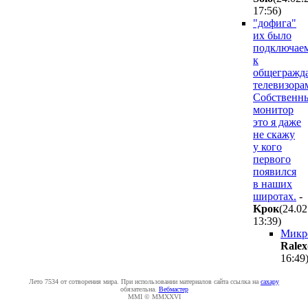
17:56
)
"дофига"
их было
подключае
к
общегражд
телевизора
Собственн
монитор
это я даже
не скажу
у кого
первого
появился
в наших
широтах.
-
Kpoк
(24.02
13:39
)
Микр
Ralex
16:49
Лето 7534 от сотворения мира. При использовании материалов сайта ссылка на
caxapу
обязательна.
Вебмастер
MMI © MMXXVI