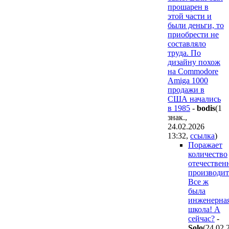
прошарен в
этой части и
были деньги, то
приобрести не
составляло
труда. По
дизайну похож
на Commodore
Amiga 1000
продажи в
США начались
в 1985
-
bodis
(1
знак.,
24.02.2026
13:32
,
ссылка
)
Поражает
количество
отечествен
производит
Все ж
была
инженерна
школа! А
сейчас?
-
Solo
(24.02.