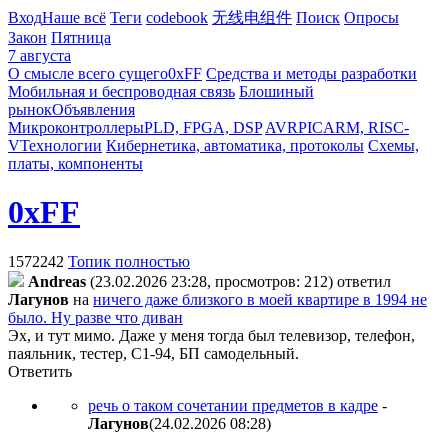
Вход
Наше всё
Теги
codebook
无线电组件
Поиск
Опросы
Закон
Пятница
7 августа
О смысле всего сущего
0xFF
Средства и методы разработки
Мобильная и беспроводная связь
Блошиный
рынок
Объявления
Микроконтроллеры
PLD, FPGA, DSP
AVR
PIC
ARM, RISC-
V
Технологии
Кибернетика, автоматика, протоколы
Схемы,
платы, компоненты
0xFF
1572242
Топик полностью
Andreas
(23.02.2026 23:28, просмотров: 212)
ответил
Лaгyнoв
на
ничего даже близкого в моей квартире в 1994 не
было. Ну разве что диван
Эх, и тут мимо. Даже у меня тогда был телевизор, телефон,
паяльник, тестер, С1-94, БП самодельный.
Ответить
речь о таком сочетании предметов в кадре
-
Лaгyнoв
(24.02.2026 08:28
)