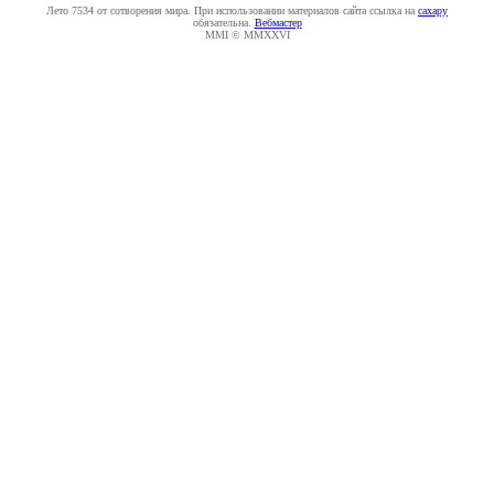
Лето 7534 от сотворения мира. При использовании материалов сайта ссылка на
caxapу
обязательна.
Вебмастер
MMI © MMXXVI