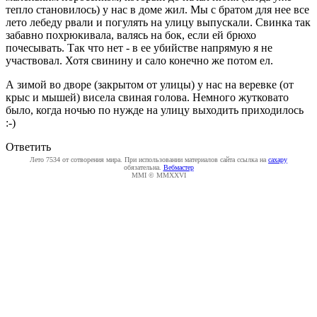
тепло становилось) у нас в доме жил. Мы с братом для нее все
лето лебеду рвали и погулять на улицу выпускали. Свинка так
забавно похрюкивала, валясь на бок, если ей брюхо
почесывать. Так что нет - в ее убийстве напрямую я не
участвовал. Хотя свинину и сало конечно же потом ел.
А зимой во дворе (закрытом от улицы) у нас на веревке (от
крыс и мышей) висела свиная голова. Немного жутковато
было, когда ночью по нужде на улицу выходить приходилось
:-)
Ответить
Лето 7534 от сотворения мира. При использовании материалов сайта ссылка на
caxapу
обязательна.
Вебмастер
MMI © MMXXVI