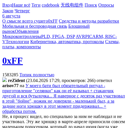
Вход
Наше всё
Теги
codebook
无线电组件
Поиск
Опросы
Закон
Четверг
6 августа
О смысле всего сущего
0xFF
Средства и методы разработки
Мобильная и беспроводная связь
Блошиный
рынок
Объявления
Микроконтроллеры
PLD, FPGA, DSP
AVR
PIC
ARM, RISC-
V
Технологии
Кибернетика, автоматика, протоколы
Схемы,
платы, компоненты
0xFF
1583285
Топик полностью
reZident
(23.04.2026 17:29, просмотров: 266)
ответил
arisov77
на
У моего бати был обязательный ритуал -
приготовление "селянки" как он её называл + стаканчик
другой и вся бутылочка... Я наверное с десяток раз участвовал
в этой "бойне", ножик не доверяли - маленький был, а за
задние ноги хрюшку в этот момент придерживал... +
обработка потом.
Не, я процесс видел, но специально за ним не наблюдал и не
участвовал. Эту же хрюшку в марте-апреле приносили совсем
маленьким поросенком, который до начал июня (когда уже