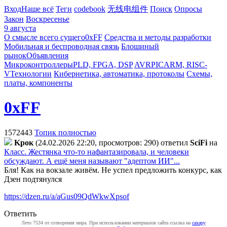
Вход
Наше всё
Теги
codebook
无线电组件
Поиск
Опросы
Закон
Воскресенье
9 августа
О смысле всего сущего
0xFF
Средства и методы разработки
Мобильная и беспроводная связь
Блошиный
рынок
Объявления
Микроконтроллеры
PLD, FPGA, DSP
AVR
PIC
ARM, RISC-
V
Технологии
Кибернетика, автоматика, протоколы
Схемы,
платы, компоненты
0xFF
1572443
Топик полностью
Kpoк
(24.02.2026 22:20, просмотров: 290)
ответил
SciFi
на
Класс. Жестянка что-то нафантазировала, и человеки
обсуждают. А ещё меня называют "адептом ИИ"...
Бля! Как на вокзале живём. Не успел предложить конкурс, как
Дзен подтянулся
https://dzen.ru/a/aGus09QdWkwXpsof
Ответить
Лето 7534 от сотворения мира. При использовании материалов сайта ссылка на
caxapу