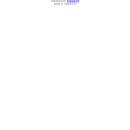
обязательна.
Вебмастер
MMI © MMXXVI