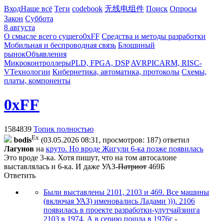
Вход
Наше всё
Теги
codebook
无线电组件
Поиск
Опросы
Закон
Суббота
8 августа
О смысле всего сущего
0xFF
Средства и методы разработки
Мобильная и беспроводная связь
Блошиный
рынок
Объявления
Микроконтроллеры
PLD, FPGA, DSP
AVR
PIC
ARM, RISC-
V
Технологии
Кибернетика, автоматика, протоколы
Схемы,
платы, компоненты
0xFF
1584839
Топик полностью
Ex
bodis
(03.05.2026 08:31, просмотров: 187)
ответил
Лaгyнoв
на
круто. Но вроде Жигули 6-ка позже появилась
Это вроде 3-ка. Хотя пишут, что на том автосалоне
выставлялась и 6-ка. И даже УАЗ-
Патриот
469Б
Ответить
Были выставлены 2101, 2103 и 469. Все машины
(включая УАЗ) именовались Ладами ))). 2106
появилась в проекте разработки-улутчайзинга
2103 в 1974. А в серию пошла в 1976г
-