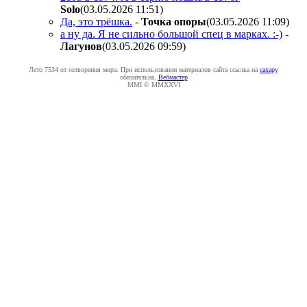
Solo
(03.05.2026 11:51
)
Да, это трёшка.
-
Toчкa oпopы
(03.05.2026 11:09
)
а ну да. Я не сильно большой спец в марках. :-)
-
Лaгyнoв
(03.05.2026 09:59
)
Лето 7534 от сотворения мира. При использовании материалов сайта ссылка на
caxapу
обязательна.
Вебмастер
MMI © MMXXVI