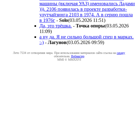
машины (включая УАЗ) именовались Ладами
))). 2106 появилась в проекте разработки-
улутчайзинга 2103 в 1974. А в серию пошла
в 1976г
-
Solo
(03.05.2026 11:51
)
Да, это трёшка.
-
Toчкa oпopы
(03.05.2026
11:09
)
а ну да. Я не сильно большой спец в марках.
:-)
-
Лaгyнoв
(03.05.2026 09:59
)
Лето 7534 от сотворения мира. При использовании материалов сайта ссылка на
caxapу
обязательна.
Вебмастер
MMI © MMXXVI