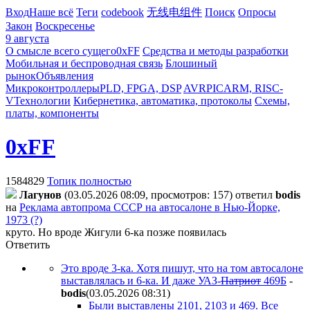
Вход
Наше всё
Теги
codebook
无线电组件
Поиск
Опросы
Закон
Воскресенье
9 августа
О смысле всего сущего
0xFF
Средства и методы разработки
Мобильная и беспроводная связь
Блошиный
рынок
Объявления
Микроконтроллеры
PLD, FPGA, DSP
AVR
PIC
ARM, RISC-
V
Технологии
Кибернетика, автоматика, протоколы
Схемы,
платы, компоненты
0xFF
1584829
Топик полностью
Лaгyнoв
(03.05.2026 08:09, просмотров: 157)
ответил
bodis
на
Реклама автопрома СССР на автосалоне в Нью-Йорке,
1973 (?)
круто. Но вроде Жигули 6-ка позже появилась
Ответить
Это вроде 3-ка. Хотя пишут, что на том автосалоне
выставлялась и 6-ка. И даже УАЗ-
Патриот
469Б
-
bodis
(03.05.2026 08:31
)
Были выставлены 2101, 2103 и 469. Все