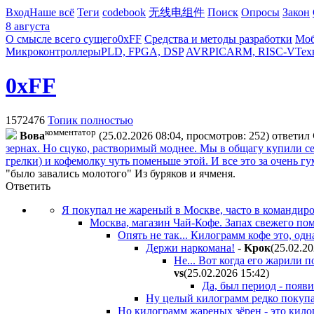
Вход
Наше всё
Теги
codebook
无线电组件
Поиск
Опросы
Закон
8 августа
О смысле всего сущего
0xFF
Средства и методы разработки
Моб
Микроконтроллеры
PLD, FPGA, DSP
AVR
PIC
ARM, RISC-V
Тех
0xFF
1572476
Топик полностью
комментатор
Boвa
(25.02.2026 08:04, просмотров: 252)
ответил
зернах. Но сцуко, растворимый моднее. Мы в общагу купили се
грелки) и кофемолку чуть поменьше этой. И все это за очень гу
"было завались молотого" Из буряков и ячменя.
Ответить
Я покупал не жареный в Москве, часто в командиров
Москва, магазин Чай-Кофе. Запах свежего помол
Опять не так... Килограмм кофе это, одна
Держи наркомана!
-
Kpoк
(25.02.20
Не... Вот когда его жарили 
vs
(25.02.2026 15:42
)
Да, был период - появи
Ну целый килограмм редко покупа
Но килограмм жареных зёрен - это кило