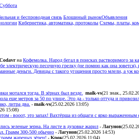
Суббота
ильная и беспроводная связь
Блошиный рынок
Объявления
нологии
Кибернетика, автоматика, протоколы
Схемы, платы, ко
Codavr
на
Кофемолка. Народ бегал в поисках растворимого за ка
бе электрическую песочную грелку (не помню как она зовется),
манные деньги. Девицы с такого угощения просто млели, а уж когд
ки мотался тогда. В зёрнах был везде.
maik-vs
(21 знак., 25.02.2
а еще метров за 50 по улице. Это да - только оттуда и привозил.
ко, литра два.
-
maik-vs
(25.02.2026 13:05
)
26 15:08
)
потом - вооот, это запах! Вахтёрша из общаги с ярко выраженным
лись зеленые зерна. На листе в духовке жарил
-
Лaгyнoв
(25.02.2
л. Грамм 300-500 обычно
-
Лaгyнoв
(25.02.2026 14:53
)
грамм жареных зёрен!
-
Kpoк
(25.02.2026 11:04
)