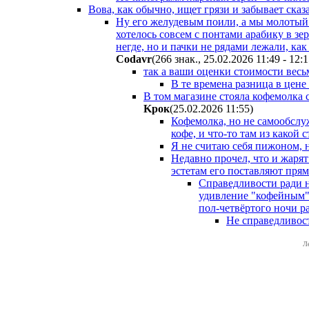
Вова, как обычно, ищет грязи и забывает сказа
Ну его желудевым поили, а мы молотый (
хотелось совсем с понтами арабику в зе
негде, но и пачки не рядами лежали, как
Codavr
(266 знак., 25.02.2026 11:49 - 12:
так а ваши оценки стоимости весь
В те времена разница в цене
В том магазине стояла кофемолка 
Kpoк
(25.02.2026 11:55
)
Кофемолка, но не самообслу
кофе, и что-то там из какой 
Я не считаю себя пижоном, 
Недавно прочел, что и жарят
эстетам его поставляют прям
Справедливости ради н
удивление "кофейным" -
пол-четвёртого ночи ра
Не справедливост
Л