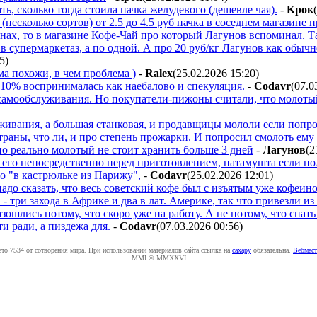
ть, сколько тогда стоила пачка желудевого (дешевле чая).
-
Kpoк
несколько сортов) от 2.5 до 4.5 руб пачка в соседнем магазине 
рнах, то в магазине Кофе-Чай про который Лагунов вспоминал. Та
 в супермаркетаз, а по одной. А про 20 руб/кг Лагунов как обыч
15
)
ма похожи, в чем проблема )
-
Ralex
(25.02.2026 15:20
)
 10% воспринималась как наебалово и спекуляция.
-
Codavr
(07.0
самообслуживания. Но покупатели-пижоны считали, что молотый 
живания, а большая станковая, и продавщицы мололи если попро
страны, что ли, и про степень прожарки. И попросил смолоть ему 
но реально молотый не стоит хранить больше 3 дней
-
Лaгyнoв
(2
 его непосредственно перед приготовлением, патамушта если пол
о "в кастрюльке из Парижу",
-
Codavr
(25.02.2026 12:01
)
адо сказать, что весь советский кофе был с изъятым уже кофеин
 три захода в Африке и два в лат. Америке, так что привезли из
зошлись потому, что скоро уже на работу. А не потому, что спать
и ради, а пиздежа для.
-
Codavr
(07.03.2026 00:56
)
ето 7534 от сотворения мира. При использовании материалов сайта ссылка на
caxapу
обязательна.
Вебмаст
MMI © MMXXVI