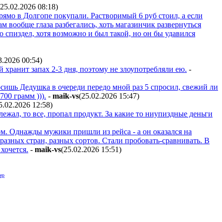
(25.02.2026 08:18
)
прямо в Долгопе покупали. Растворимый 6 руб стоил, а если
м вообще глаза разбегались, хоть магазинчик развернуться
но спиздел, хотя возможно и был такой, но он бы удавился
3.2026 00:54
)
хранит запах 2-3 дня, поэтому не злоупотребляли ею.
-
сишь Дедушка в очереди передо мной раз 5 спросил, свежий ли
700 грамм ))).
-
maik-vs
(25.02.2026 15:47
)
5.02.2026 12:58
)
ежал, то все, пропал продукт. За какие то ниупиздные деньги
ом. Однажды мужики пришли из рейса - а он оказался на
 разных стран, разных сортов. Стали пробовать-сравнивать. В
 хочется.
-
maik-vs
(25.02.2026 15:51
)
ер