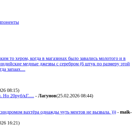
мпоненты
ким то хером, когда в магазинах было завались молотого и в
 индийские медные джезвы с серебром (6 штук по размеру этой
а запаах....
026 08:15
)
 Но 20руб/кГ.....
-
Лaгyнoв
(25.02.2026 08:44
)
 синдромом вахтёра однажды чуть ментов не вызвала. )))
-
maik-
026 16:21
)