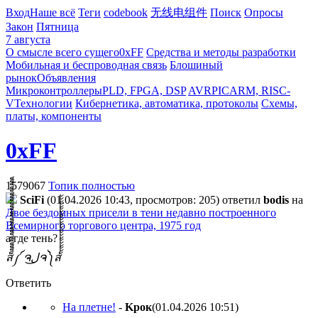
Вход
Наше всё
Теги
codebook
无线电组件
Поиск
Опросы
Закон
Пятница
7 августа
О смысле всего сущего
0xFF
Средства и методы разработки
Мобильная и беспроводная связь
Блошиный
рынок
Объявления
Микроконтроллеры
PLD, FPGA, DSP
AVR
PIC
ARM, RISC-
V
Технологии
Кибернетика, автоматика, протоколы
Схемы,
платы, компоненты
0xFF
1579067
Топик полностью
SciFi
(01.04.2026 10:43, просмотров: 205)
ответил
bodis
на
Двое бездомных присели в тени недавно построенного
Всемирного торгового центра, 1975 год
а где тень?
ส็็็็็็็็็็็็็็็็็็็็็็็็็༼ ຈل͜ຈ༽ส้้้้้้้้้้้้้้้้้้้้้้้
Ответить
На плетне!
-
Kpoк
(01.04.2026 10:51
)