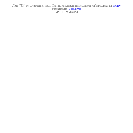
Лето 7534 от сотворения мира. При использовании материалов сайта ссылка на
caxapу
обязательна.
Вебмастер
MMI © MMXXVI