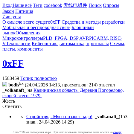
Вход
Наше всё
Теги
codebook
无线电组件
Поиск
Опросы
Закон
Пятница
7 августа
О смысле всего сущего
0xFF
Средства и методы разработки
Мобильная и беспроводная связь
Блошиный
рынок
Объявления
Микроконтроллеры
PLD, FPGA, DSP
AVR
PIC
ARM, RISC-
V
Технологии
Кибернетика, автоматика, протоколы
Схемы,
платы, компоненты
0xFF
1583459
Топик полностью
Ex
bodis
(24.04.2026 14:13, просмотров: 214)
ответил
_volkanaft_
на
Калининская область. Деревня Погорелово,
скорей всего. 1979.
Жэсть
Ответить
Стройотряд. Мясо позарез надо!
_volkanaft_
(153
знак., 24.04.2026 14:29
)
Лето 7534 от сотворения мира. При использовании материалов сайта ссылка на
caxapу