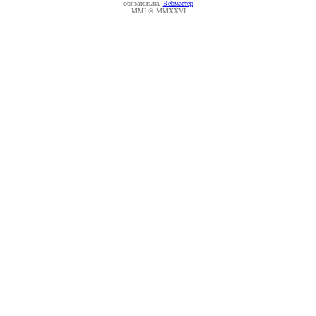
обязательна.
Вебмастер
MMI © MMXXVI