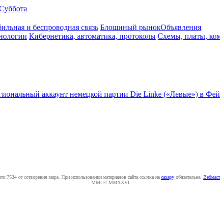
Суббота
ильная и беспроводная связь
Блошиный рынок
Объявления
нологии
Кибернетика, автоматика, протоколы
Схемы, платы, ко
гиональный аккаунт немецкой партии Die Linke («Левые») в Фе
ето 7534 от сотворения мира. При использовании материалов сайта ссылка на
caxapу
обязательна.
Вебмаст
MMI © MMXXVI