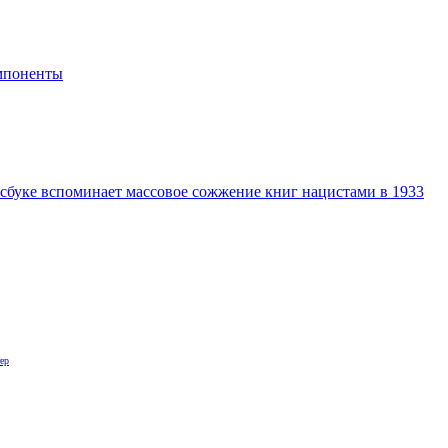
мпоненты
йсбуке вспоминает массовое сожжение книг нацистами в 1933
ер