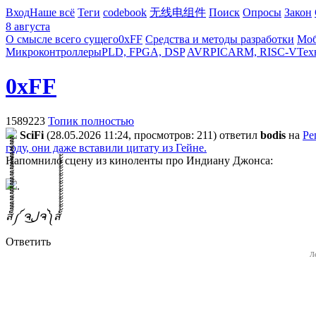
Вход
Наше всё
Теги
codebook
无线电组件
Поиск
Опросы
Закон
8 августа
О смысле всего сущего
0xFF
Средства и методы разработки
Моб
Микроконтроллеры
PLD, FPGA, DSP
AVR
PIC
ARM, RISC-V
Тех
0xFF
1589223
Топик полностью
SciFi
(28.05.2026 11:24, просмотров: 211)
ответил
bodis
на
Ре
году, они даже вставили цитату из Гейне.
Напомнило сцену из киноленты про Индиану Джонса:
.
ส็็็็็็็็็็็็็็็็็็็็็็็็็༼ ຈل͜ຈ༽ส้้้้้้้้้้้้้้้้้้้้้้้
Ответить
Л