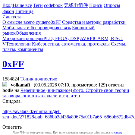
Вход
Наше всё
Теги
codebook
无线电组件
Поиск
Опросы
Закон
Пятница
7 августа
О смысле всего сущего
0xFF
Средства и методы разработки
Мобильная и беспроводная связь
Блошиный
рынок
Объявления
Микроконтроллеры
PLD, FPGA, DSP
AVR
PIC
ARM, RISC-
V
Технологии
Кибернетика, автоматика, протоколы
Схемы,
платы, компоненты
0xFF
1584824
Топик полностью
_volkanaft_
(03.05.2026 07:10, просмотров: 129)
ответил
bodis
на
Черепичное (винтажное) фото. Стройте свои теории
заговора, они что-то знали и т.д. и т.п.
Спидола.
https://avatars.dzeninfra.ru/get-
zen_doc/271828/pub_686bb3d436a89675a01b7a65_686bb672db47c
Ответить
Лето 7534 от сотворения мира. При использовании материалов сайта ссылка на
caxapу