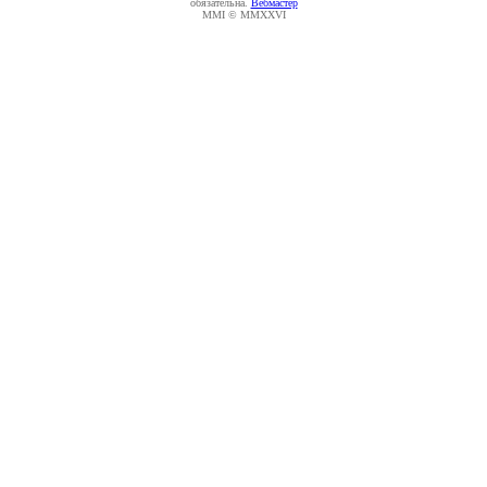
обязательна.
Вебмастер
MMI © MMXXVI