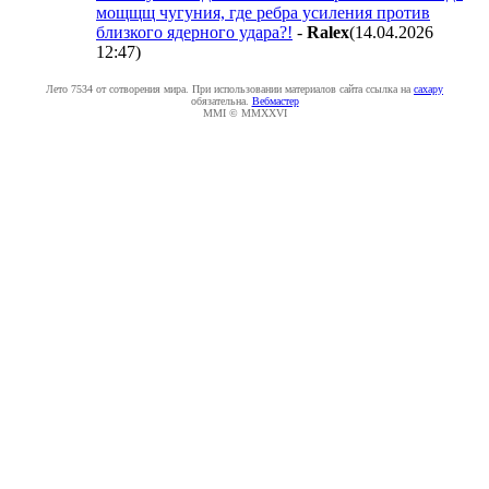
мощщщ чугуния, где ребра усиления против
близкого ядерного удара?!
-
Ralex
(14.04.2026
12:47
)
Лето 7534 от сотворения мира. При использовании материалов сайта ссылка на
caxapу
обязательна.
Вебмастер
MMI © MMXXVI