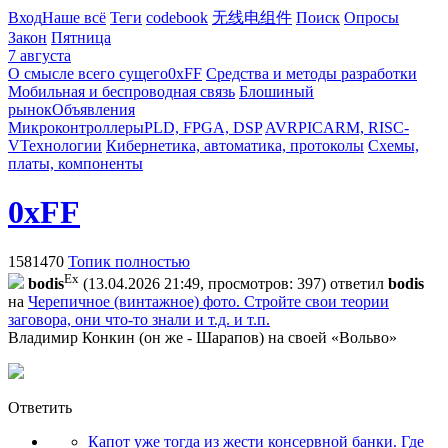
Вход
Наше всё
Теги
codebook
无线电组件
Поиск
Опросы
Закон
Пятница
7 августа
О смысле всего сущего
0xFF
Средства и методы разработки
Мобильная и беспроводная связь
Блошиный
рынок
Объявления
Микроконтроллеры
PLD, FPGA, DSP
AVR
PIC
ARM, RISC-
V
Технологии
Кибернетика, автоматика, протоколы
Схемы,
платы, компоненты
0xFF
1581470
Топик полностью
Ex
bodis
(13.04.2026 21:49, просмотров: 397)
ответил
bodis
на
Черепичное (винтажное) фото. Стройте свои теории
заговора, они что-то знали и т.д. и т.п.
Владимир Конкин (он же - Шарапов) на своей «Вольво»
Ответить
Капот уже тогда из жести консервной банки. Где