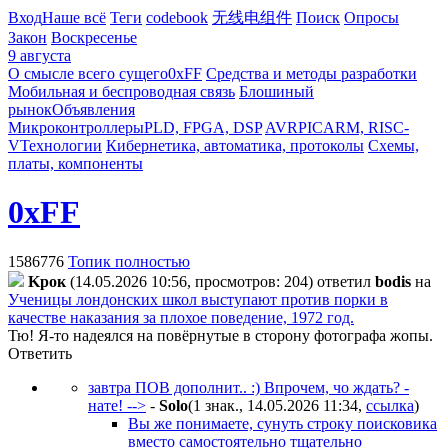
Вход
Наше всё
Теги
codebook
无线电组件
Поиск
Опросы
Закон
Воскресенье
9 августа
О смысле всего сущего
0xFF
Средства и методы разработки
Мобильная и беспроводная связь
Блошиный
рынок
Объявления
Микроконтроллеры
PLD, FPGA, DSP
AVR
PIC
ARM, RISC-
V
Технологии
Кибернетика, автоматика, протоколы
Схемы,
платы, компоненты
0xFF
1586776
Топик полностью
Kpoк
(14.05.2026 10:56, просмотров: 204)
ответил
bodis
на
Ученицы лондонских школ выступают против порки в
качестве наказания за плохое поведение, 1972 год.
Тю! Я-то надеялся на повёрнутые в сторону фотографа жопы.
Ответить
завтра ПОВ дополнит.. :) Впрочем, чо ждать? -
нате! -->
-
Solo
(1 знак., 14.05.2026 11:34
,
ссылка
)
Вы же понимаете, сунуть строку поисковика
вместо самостоятельно тщательно