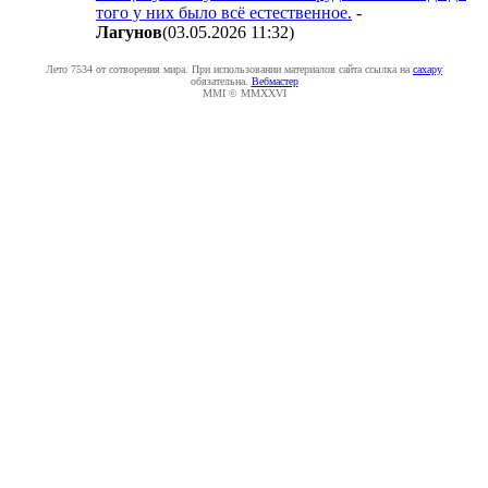
того у них было всё естественное.
-
Лaгyнoв
(03.05.2026 11:32
)
Лето 7534 от сотворения мира. При использовании материалов сайта ссылка на
caxapу
обязательна.
Вебмастер
MMI © MMXXVI