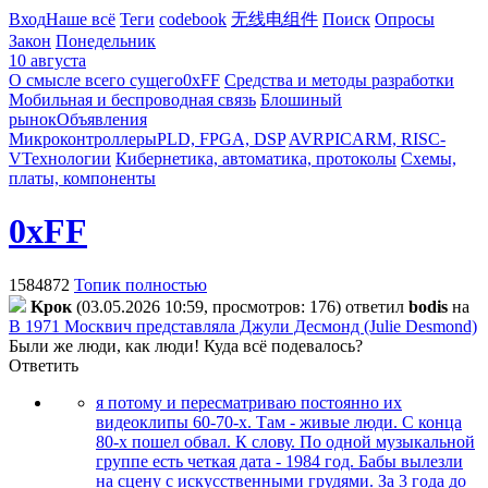
Вход
Наше всё
Теги
codebook
无线电组件
Поиск
Опросы
Закон
Понедельник
10 августа
О смысле всего сущего
0xFF
Средства и методы разработки
Мобильная и беспроводная связь
Блошиный
рынок
Объявления
Микроконтроллеры
PLD, FPGA, DSP
AVR
PIC
ARM, RISC-
V
Технологии
Кибернетика, автоматика, протоколы
Схемы,
платы, компоненты
0xFF
1584872
Топик полностью
Kpoк
(03.05.2026 10:59, просмотров: 176)
ответил
bodis
на
В 1971 Москвич представляла Джули Десмонд (Julie Desmond)
Были же люди, как люди! Куда всё подевалось?
Ответить
я потому и пересматриваю постоянно их
видеоклипы 60-70-х. Там - живые люди. С конца
80-х пошел обвал. К слову. По одной музыкальной
группе есть четкая дата - 1984 год. Бабы вылезли
на сцену с искусственными грудями. За 3 года до