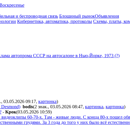
Воскресенье
ильная и беспроводная связь
Блошиный рынок
Объявления
нологии
Кибернетика, автоматика, протоколы
Схемы, платы, ко
клама автопрома СССР на автосалоне в Нью-Йорке, 1973 (?)
., 03.05.2026 09:17
,
картинка
)
e Desmond)
bodis
(2 знак., 03.05.2026 08:47
,
картинка
,
картинка
)
?
-
Kpoк
(03.05.2026 10:59
)
видеоклипы 60-70-х. Там - живые люди. С конца 80-х пошел обва
ственными грудями. За 3 года до того у них было всё естественн