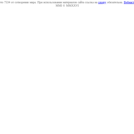
ето 7534 от сотворения мира. При использовании материалов сайта ссылка на
caxapу
обязательна.
Вебмаст
MMI © MMXXVI