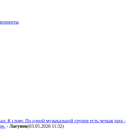
мпоненты
л. К слову. По одной музыкальной группе есть четкая дата -
ое.
-
Лaгyнoв
(03.05.2026 11:32
)