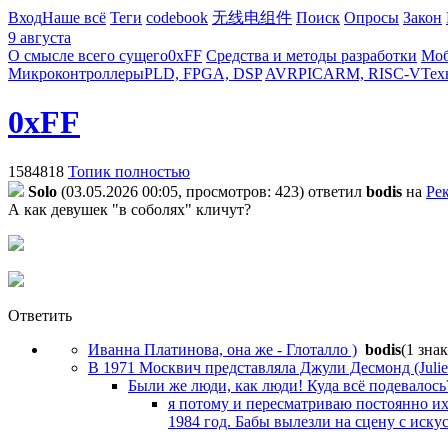
Вход
Наше всё
Теги
codebook
无线电组件
Поиск
Опросы
Закон
9 августа
О смысле всего сущего
0xFF
Средства и методы разработки
Моб
Микроконтроллеры
PLD, FPGA, DSP
AVR
PIC
ARM, RISC-V
Тех
0xFF
1584818
Топик полностью
Solo
(03.05.2026 00:05, просмотров: 423)
ответил
bodis
на
Ре
А как девушек "в соболях" кличут?
Ответить
Иванна Платинова, она же - Глоталло )
bodis
(1 знак
В 1971 Москвич представляла Джули Десмонд (Juli
Были же люди, как люди! Куда всё подевалось
я потому и пересматриваю постоянно их 
1984 год. Бабы вылезли на сцену с искус