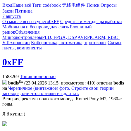
Вход
Наше всё
Теги
codebook
无线电组件
Поиск
Опросы
Закон
Пятница
7 августа
О смысле всего сущего
0xFF
Средства и методы разработки
Мобильная и беспроводная связь
Блошиный
рынок
Объявления
Микроконтроллеры
PLD, FPGA, DSP
AVR
PIC
ARM, RISC-
V
Технологии
Кибернетика, автоматика, протоколы
Схемы,
платы, компоненты
0xFF
1583269
Топик полностью
Ex
bodis
(23.04.2026 13:15, просмотров: 410)
ответил
bodis
на
Черепичное (винтажное) фото. Стройте свои теории
заговора, они что-то знали и т.д. и т.п.
Венгрия, реклама польского мопеда Romet Pony M2, 1980-е
годы.
Я б купил )