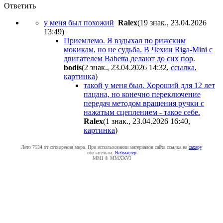
Ответить
у меня был похожий
Ralex
(19 знак., 23.04.2026
13:49
)
Приемлемо. Я вздыхал по рижским
мокикам, но не судьба. В Чехии Riga-Mini с
двигателем Babetta делают до сих пор.
bodis
(2 знак., 23.04.2026 14:32
,
ссылка
,
картинка
)
такой у меня был. Хороший для 12 лет
пацана, но конечно переключение
передач методом вращения ручки с
нажатым сцеплением - такое себе.
Ralex
(1 знак., 23.04.2026 16:40
,
картинка
)
Лето 7534 от сотворения мира. При использовании материалов сайта ссылка на
caxapу
обязательна.
Вебмастер
MMI © MMXXVI