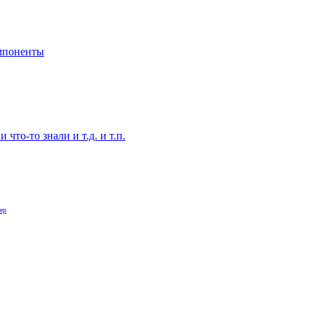
мпоненты
что-то знали и т.д. и т.п.
ер