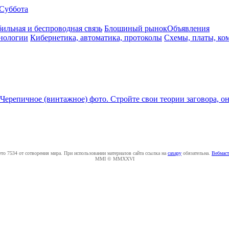
Суббота
ильная и беспроводная связь
Блошиный рынок
Объявления
нологии
Кибернетика, автоматика, протоколы
Схемы, платы, ко
Черепичное (винтажное) фото. Стройте свои теории заговора, они 
ето 7534 от сотворения мира. При использовании материалов сайта ссылка на
caxapу
обязательна.
Вебмаст
MMI © MMXXVI