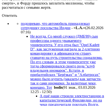
смерти», и Форду пришлось заплатить миллионы, чтобы
рассчитаться с семьями жертв.
Ответить
подозреваю, что автомобиль принадлежал
сотруднику посольства Индии
-
=L.A.=
(26.02.2026
07:16
)
Не всегда. Со мной служил (ДМБ'89) сын
профессора одного уважаемого
университета. У его отца был "Opel Kadett
D", как заслуженная награда за 2-хлетнюю
командировку в африканскую страну,
ставшую на путь строительства социализма.
По его словам, в этом университете уже
тогда сформировался своего рода "клуб
владельцев иномарок". Кстати, в
прибалтийских "Берёзках" и "Албатросах"
можно было купить (заказать) как запчасти,
так и сами иномарки. За валютные чеки,
конешно. Тот
bodis
(91 знак., 03.03.2026
12:25 - 12:50
)
А ещё наши строили электростанцию в
капиталистической Финляндии, но на
чеки предпочитали покупать Волги.