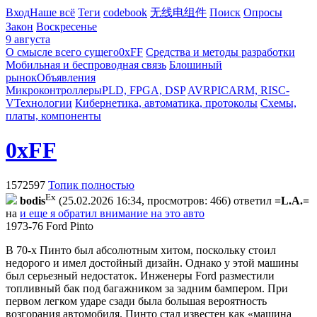
Вход
Наше всё
Теги
codebook
无线电组件
Поиск
Опросы
Закон
Воскресенье
9 августа
О смысле всего сущего
0xFF
Средства и методы разработки
Мобильная и беспроводная связь
Блошиный
рынок
Объявления
Микроконтроллеры
PLD, FPGA, DSP
AVR
PIC
ARM, RISC-
V
Технологии
Кибернетика, автоматика, протоколы
Схемы,
платы, компоненты
0xFF
1572597
Топик полностью
Ex
bodis
(25.02.2026 16:34, просмотров: 466)
ответил
=L.A.=
на
и еще я обратил внимание на это авто
1973-76 Ford Pinto
В 70-х Пинто был абсолютным хитом, поскольку стоил
недорого и имел достойный дизайн. Однако у этой машины
был серьезный недостаток. Инженеры Ford разместили
топливный бак под багажником за задним бампером. При
первом легком ударе сзади была большая вероятность
возгорания автомобиля. Пинто стал известен как «машина