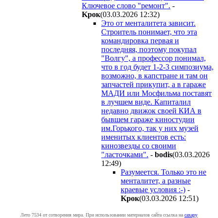
Ключевое слово "ремонт".
-
Kpoк
(03.03.2026 12:32
)
Это от менталитета зависит.
Строитель понимает, что эта
командировка первая и
последняя, поэтому покупал
"Волгу", а профессор понимал,
что в год будет 1-2-3 симпозиума,
возможно, в капстране и там он
запчастей прикупит, а в гараже
МАДИ или Мосфильма поставят
в лучшем виде. Капиталил
недавно движок своей КИА в
бывшем гараже киностудии
им.Горького, так у них музей
именитых клиентов есть:
кинозвезды со своими
"ласточками".
-
bodis
(03.03.2026
12:49
)
Разумеется. Только это не
менталитет, а разные
краевые условия :-)
-
Kpoк
(03.03.2026 12:51
)
Лето 7534 от сотворения мира. При использовании материалов сайта ссылка на
caxapу