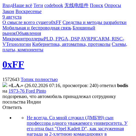
Вход
Наше всё
Теги
codebook
无线电组件
Поиск
Опросы
Закон
Воскресенье
9 августа
О смысле всего сущего
0xFF
Средства и методы разработки
Мобильная и беспроводная связь
Блошиный
рынок
Объявления
Микроконтроллеры
PLD, FPGA, DSP
AVR
PIC
ARM, RISC-
V
Технологии
Кибернетика, автоматика, протоколы
Схемы,
платы, компоненты
0xFF
1572643
Топик полностью
=L.A.=
(26.02.2026 07:16, просмотров: 240)
ответил
bodis
на
1973-76 Ford Pinto
подозреваю, что автомобиль принадлежал сотруднику
посольства Индии
Ответить
Не всегда. Со мной служил (ДМБ'89) сын
профессора одного уважаемого университета. У
его отца был "Opel Kadett D", как заслуженная
награда за 2-хлетнюю командировку в