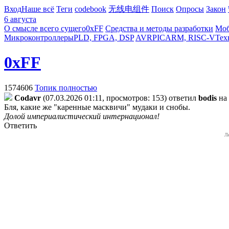
Вход
Наше всё
Теги
codebook
无线电组件
Поиск
Опросы
Закон
6 августа
О смысле всего сущего
0xFF
Средства и методы разработки
Моб
Микроконтроллеры
PLD, FPGA, DSP
AVR
PIC
ARM, RISC-V
Тех
0xFF
1574606
Топик полностью
Codavr
(07.03.2026 01:11, просмотров: 153)
ответил
bodis
на
Бля, какие же "каренные масквичи" мудаки и снобы.
Долой империалистический интернационал!
Ответить
Л