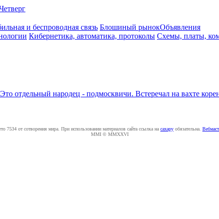
Четверг
ильная и беспроводная связь
Блошиный рынок
Объявления
нологии
Кибернетика, автоматика, протоколы
Схемы, платы, ко
Это отдельный народец - подмосквичи. Встеречал на вахте корен
ето 7534 от сотворения мира. При использовании материалов сайта ссылка на
caxapу
обязательна.
Вебмаст
MMI © MMXXVI