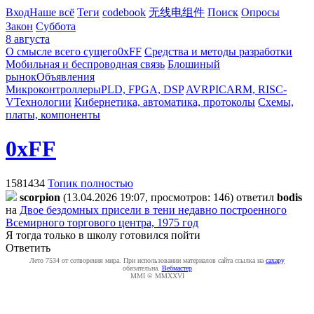
Вход
Наше всё
Теги
codebook
无线电组件
Поиск
Опросы
Закон
Суббота
8 августа
О смысле всего сущего
0xFF
Средства и методы разработки
Мобильная и беспроводная связь
Блошиный
рынок
Объявления
Микроконтроллеры
PLD, FPGA, DSP
AVR
PIC
ARM, RISC-
V
Технологии
Кибернетика, автоматика, протоколы
Схемы,
платы, компоненты
0xFF
1581434
Топик полностью
scorpion
(13.04.2026 19:07, просмотров: 146)
ответил
bodis
на
Двое бездомных присели в тени недавно построенного
Всемирного торгового центра, 1975 год
Я тогда только в школу готовился пойти
Ответить
Лето 7534 от сотворения мира. При использовании материалов сайта ссылка на
caxapу
обязательна.
Вебмастер
MMI © MMXXVI