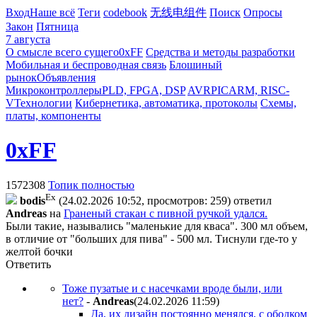
Вход
Наше всё
Теги
codebook
无线电组件
Поиск
Опросы
Закон
Пятница
7 августа
О смысле всего сущего
0xFF
Средства и методы разработки
Мобильная и беспроводная связь
Блошиный
рынок
Объявления
Микроконтроллеры
PLD, FPGA, DSP
AVR
PIC
ARM, RISC-
V
Технологии
Кибернетика, автоматика, протоколы
Схемы,
платы, компоненты
0xFF
1572308
Топик полностью
Ex
bodis
(24.02.2026 10:52, просмотров: 259)
ответил
Andreas
на
Граненый стакан с пивной ручкой удался.
Были такие, назывались "маленькие для кваса". 300 мл объем,
в отличие от "больших для пива" - 500 мл. Тиснули где-то у
желтой бочки
Ответить
Тоже пузатые и с насечками вроде были, или
нет?
-
Andreas
(24.02.2026 11:59
)
Да, их дизайн постоянно менялся, с ободком