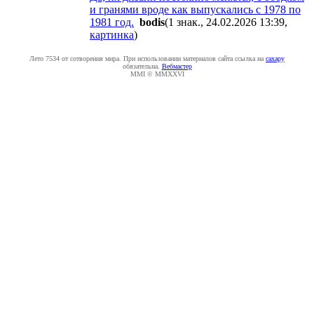
и гранями вроде как выпускались с 1978 по
1981 год.
bodis
(1 знак., 24.02.2026 13:39
,
картинка
)
Лето 7534 от сотворения мира. При использовании материалов сайта ссылка на
caxapу
обязательна.
Вебмастер
MMI © MMXXVI