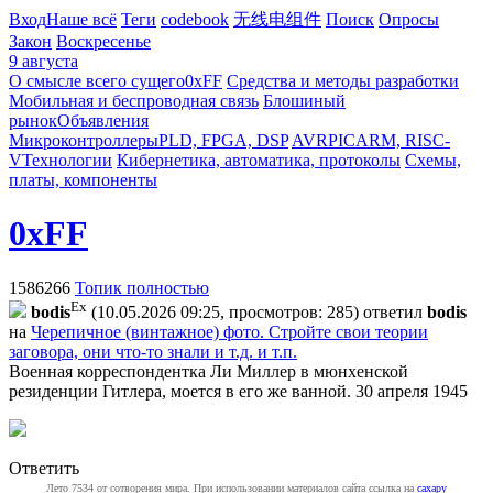
Вход
Наше всё
Теги
codebook
无线电组件
Поиск
Опросы
Закон
Воскресенье
9 августа
О смысле всего сущего
0xFF
Средства и методы разработки
Мобильная и беспроводная связь
Блошиный
рынок
Объявления
Микроконтроллеры
PLD, FPGA, DSP
AVR
PIC
ARM, RISC-
V
Технологии
Кибернетика, автоматика, протоколы
Схемы,
платы, компоненты
0xFF
1586266
Топик полностью
Ex
bodis
(10.05.2026 09:25, просмотров: 285)
ответил
bodis
на
Черепичное (винтажное) фото. Стройте свои теории
заговора, они что-то знали и т.д. и т.п.
Военная корреспондентка Ли Миллер в мюнхенской
резиденции Гитлера, моется в его же ванной. 30 апреля 1945
Ответить
Лето 7534 от сотворения мира. При использовании материалов сайта ссылка на
caxapу