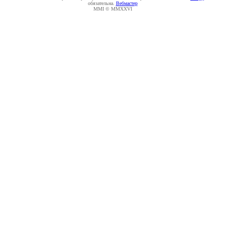
обязательна.
Вебмастер
MMI © MMXXVI