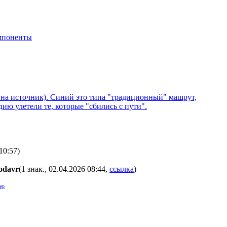
мпоненты
 на источник). Синий это типа "традиционный" машрут,
ю улетели те, которые "сбились с пути".
10:57
)
odavr
(1 знак., 02.04.2026 08:44
,
ссылка
)
ер