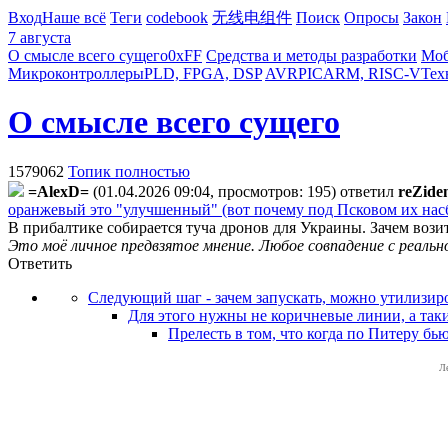
Вход
Наше всё
Теги
codebook
无线电组件
Поиск
Опросы
Закон
7 августа
О смысле всего сущего
0xFF
Средства и методы разработки
Моб
Микроконтроллеры
PLD, FPGA, DSP
AVR
PIC
ARM, RISC-V
Тех
О смысле всего сущего
1579062
Топик полностью
=AlexD=
(01.04.2026 09:04, просмотров: 195)
ответил
reZide
оранжевый это "улучшенный" (вот почему под Псковом их насб
В прибалтике собирается туча дронов для Украины. Зачем возит
Это моё личное предвзятое мнение. Любое совпадение с реаль
Ответить
Следующий шаг - зачем запускать, можно утилизиро
Для этого нужны не коричневые линии, а так
Прелесть в том, что когда по Питеру б
Л