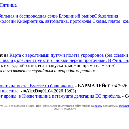
Пятница
ильная и беспроводная связь
Блошиный рынок
Объявления
нологии
Кибернетика, автоматика, протоколы
Схемы, платы, ко
nt
на
Карта с вероятными путями полета укродронов (без ссылки
ивали), красный пунктир - новый черезшпроточный. В Финлянди
ь их туда-обратно, если запускать можно прямо на месте?
ностью является случайным и непреднамеренным.
вать на месте. Вместе с сборщиками.
-
БAPMAЛEЙ
(01.04.2026 
и красные.
-
=AlexD=
(01.04.2026 13:03
)
ьют дроны, в Киеве тишина патамушта делегация ЕС прибыла.
-
C
ето 7534 от сотворения мира. При использовании материалов сайта ссылка на
caxapу
обязательна.
Вебмаст
MMI © MMXXVI