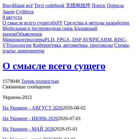
Вход
Наше всё
Теги
codebook
无线电组件
Поиск
Опросы
Закон
Суббота
8 августа
О смысле всего сущего
0xFF
Средства и методы разработки
Мобильная и беспроводная связь
Блошиный
рынок
Объявления
Микроконтроллеры
PLD, FPGA, DSP
AVR
PIC
ARM, RISC-
V
Технологии
Кибернетика, автоматика, протоколы
Схемы,
платы, компоненты
О смысле всего сущего
1579048
Топик полностью
Связанные сообщения
Украина-2022
На Украине -
АВГУСТ
2026
2026-08-02
На Украине - ИЮНЬ 2026
2026-07-01
На Украине -
МАЙ
2026
2026-05-01