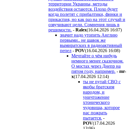
территории Украины, методы
воздействия остаются. Плохо будет
когда полетят с прибалтики, финки и
прикаспия, но как раз на этот случай и
озвучивают цели. Сомнения лишь в
решимости.
-
Ralex
(16.04.2026 16:07
)
значит надо утопить Англию
первыми.. не шавок же
вымиратских в радиоактивный
пепел
-
POV
(16.04.2026 16:08
)
Мечтайте о чём нибудь
немного менее сказочном.
О мостах через Днепр на
пятом году, например.
-
mr-
x
(17.04.2026 12:14
)
ты не путай СВО с
якобы братским
народом, и
уничтожение
хтонического
чудовища, которое
нас пожрать
пытается.
-
POV
(17.04.2026
13:06
)