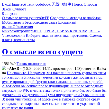
Вход
Наше всё
Теги
codebook
无线电组件
Поиск
Опросы
Закон
Суббота
8 августа
О смысле всего сущего
0xFF
Средства и методы разработки
Мобильная и беспроводная связь
Блошиный
рынок
Объявления
Микроконтроллеры
PLD, FPGA, DSP
AVR
PIC
ARM, RISC-
V
Технологии
Кибернетика, автоматика, протоколы
Схемы,
платы, компоненты
О смысле всего сущего
1581949
Топик полностью
=AlexD=
(16.04.2026 14:11, просмотров: 158)
ответил
Ralex
на
Не скажите. Например, мы начали наносить удары по этим
точкам до публикации - очень легко сразу же поставить под
ружье пропагандой "русня таки напала на невинных детей".
А вот если бы сейчас после публикации, и после очередных
запусков по РФ, в часть этих точек прилетело бы, это было бы
достаточно убедительно - 1) мы предупредили 2) вы не вняли
3) цели уничтожены. И здесь уже в тыковке бюргера сразу
складывается картина - нам сказали не лезть в украинский
конфликт но наши