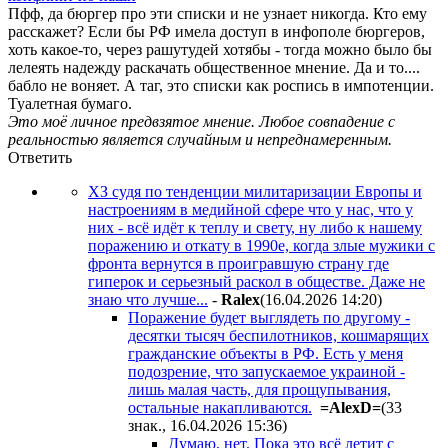
Пфф, да бюргер про эти списки и не узнает никогда. Кто ему
расскажет? Если бы РФ имела доступ в инфополе бюргеров,
хоть какое-то, через рашутудей хотябы - тогда можно было бы
лелеять надежду раскачать общественное мнение. Да и то....
бабло не воняет. А таг, это списки как роспись в импотенции.
Туалетная бумаго.
Это моё личное предвзятое мнение. Любое совпадение с
реальностью является случайным и непреднамеренным.
Ответить
ХЗ судя по тенденции милитаризации Европы и
настроениям в медийной сфере что у нас, что у
них - всё идёт к теплу и свету, ну либо к нашему
поражению и откату в 1990е, когда злые мужики с
фронта вернутся в проигравшую страну где
гиперок и серьезный раскол в обществе. Даже не
знаю что лучше...
-
Ralex
(16.04.2026 14:20
)
Поражение будет выглядеть по другому -
десятки тысяч беспилотников, кошмарящих
гражданские объекты в РФ. Есть у меня
подозрение, что запускаемое украиной -
лишь малая часть, для прощупывания,
остальные накапливаются.
=AlexD=
(33
знак., 16.04.2026 15:36
)
Думаю, нет. Пока это всё летит с