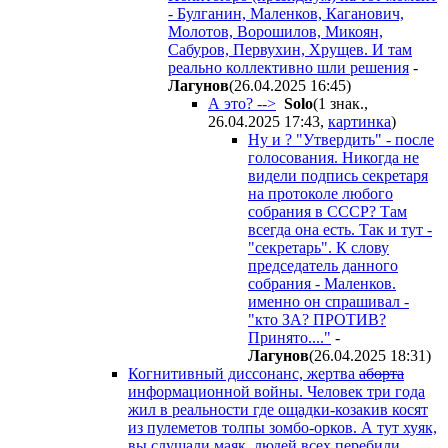
- Булганин, Маленков, Каганович,
Молотов, Ворошилов, Микоян,
Сабуров, Первухин, Хрущев. И там
реально коллективно шли решения
-
Лaгyнoв
(26.04.2025 16:45
)
А это? -->
Solo
(1 знак.,
26.04.2025 17:43
,
картинка
)
Ну и ? "Утвердить" - после
голосования. Никогда не
видели подпись секретаря
на протоколе любого
собрания в СССР? Там
всегда она есть. Так и тут -
"секретарь". К слову
председатель данного
собрания - Маленков.
именно он спрашивал -
"кто ЗА? ПРОТИВ?
Принято...."
-
Лaгyнoв
(26.04.2025 18:31
)
Когнитивный диссонанс, жертва
аборта
информационной войны. Человек три года
жил в реальности где ощадки-козакив косят
из пулеметов толпы зомбо-орков. А тут хуяк,
вы слушали маяк, людей всех перебили,