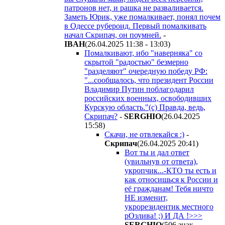
патронов нет, и рашка не разваливается.
Заметь Юрик, уже помалкивает, понял почем
в Одессе рубероид. Первый помалкивать
начал Скрипач, он поумней.
-
IBAH
(26.04.2025 11:38 - 13:03
)
Помалкивают, ибо "наверняка" со
скрытой "радостью" безмерно
"разделяют" очередную победу РФ:
"...сообщалось, что президент России
Владимир Путин поблагодарил
российских военных, освободивших
Курскую область."(с) Правда, ведь,
Скрипач?
-
SERGHIO
(26.04.2025
15:58
)
Скачи, не отвлекайся :)
-
Cкpипaч
(26.04.2025 20:41
)
Вот ты и дал ответ
(увильнув от ответа),
укропчик...-КТО ты есть и
как относишься к России и
её гражданам! Тебя ничто
НЕ изменит,
укрорезидентик местного
рОзлива! ;) И ДА !>>>
SERGHIO
(506 знак.,