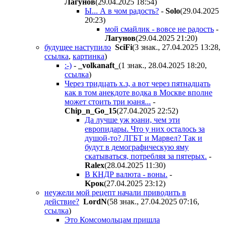
Лaгyнoв
(29.04.2025 18:54
)
Ы... А в чом радость?
-
Solo
(29.04.2025
20:23
)
мой смайлик - вовсе не радость
-
Лaгyнoв
(29.04.2025 21:20
)
будущее наступило
SciFi
(3 знак., 27.04.2025 13:28
,
ссылка
,
картинка
)
:-)
-
_volkanaft_
(1 знак., 28.04.2025 18:20
,
ссылка
)
Через тридцать х.з, а вот через пятнадцать
как в том анекдоте водка в Москве вполне
может стоить три юаня...
-
Chip_n_Go_15
(27.04.2025 22:52
)
Да лучше уж юани, чем эти
европидары. Что у них осталось за
душой-то? ЛГБТ и Марвел? Так и
будут в демографическую яму
скатываться, потребляя за пятерых.
-
Ralex
(28.04.2025 11:30
)
В КНДР валюта - воны.
-
Kpoк
(27.04.2025 23:12
)
неужели мой рецепт начали приводить в
действие?
LordN
(58 знак., 27.04.2025 07:16
,
ссылка
)
Это Комсомольцам пришла