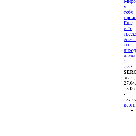
Миро
у
тебя
проиг
Ещё
и "с
треск
Атасс.
ты
лиход
доска
)
>>>
SER
знак.,
27.04
13:06
-
13:16
,
карти