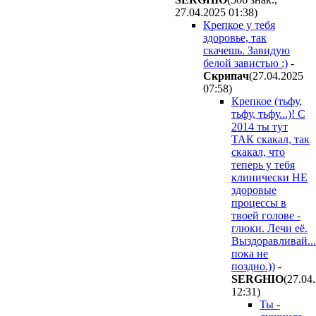
27.04.2025 01:38
)
Крепкое у тебя
здоровье, так
скачешь. Завидую
белой завистью :)
-
Cкpипaч
(27.04.2025
07:58
)
Крепкое (тьфу,
тьфу, тьфу...)! С
2014 ты тут
ТАК скакал, так
скакал, что
теперь у тебя
клинически НЕ
здоровые
процессы в
твоей голове -
глюки. Лечи её.
Выздоравливай...
пока не
поздно.))
-
SERGHIO
(27.04
12:31
)
Ты -