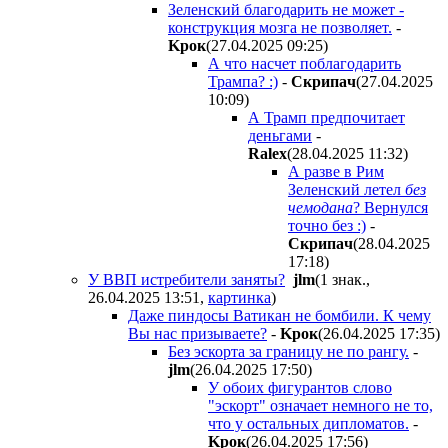
Зеленский благодарить не может -
конструкция мозга не позволяет.
-
Kpoк
(27.04.2025 09:25
)
А что насчет поблагодарить
Трампа? :)
-
Cкpипaч
(27.04.2025
10:09
)
А Трамп предпочитает
деньгами
-
Ralex
(28.04.2025 11:32
)
А разве в Рим
Зеленский летел
без
чемодана
? Вернулся
точно без :)
-
Cкpипaч
(28.04.2025
17:18
)
У ВВП истребители заняты?
jlm
(1 знак.,
26.04.2025 13:51
,
картинка
)
Даже пиндосы Ватикан не бомбили. К чему
Вы нас призываете?
-
Kpoк
(26.04.2025 17:35
)
Без эскорта за границу не по рангу.
-
jlm
(26.04.2025 17:50
)
У обоих фигурантов слово
"эскорт" означает немного не то,
что у остальных дипломатов.
-
Kpoк
(26.04.2025 17:56
)