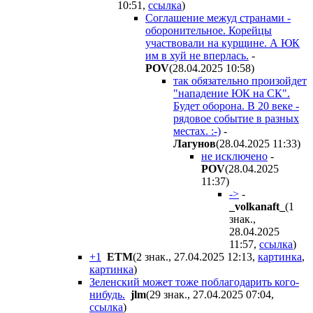
10:51
,
ссылка
)
Соглашение межуд странами -
оборонительное. Корейцы
участвовали на курщине. А ЮК
им в хуй не вперлась.
-
POV
(28.04.2025 10:58
)
так обязательно произойдет
"нападение ЮК на СК".
Будет оборона. В 20 веке -
рядовое событие в разных
местах. :-)
-
Лaгyнoв
(28.04.2025 11:33
)
не исключено
-
POV
(28.04.2025
11:37
)
->
-
_volkanaft_
(1
знак.,
28.04.2025
11:57
,
ссылка
)
+1
ETM
(2 знак., 27.04.2025 12:13
,
картинка
,
картинка
)
Зеленский может тоже поблагодарить кого-
нибудь.
jlm
(29 знак., 27.04.2025 07:04
,
ссылка
)