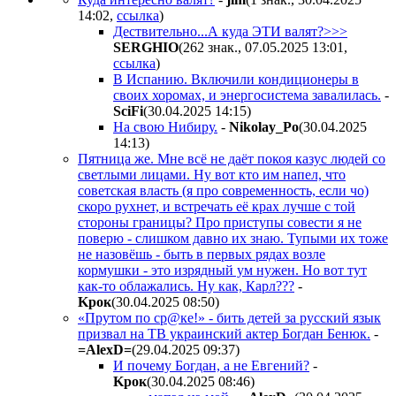
14:02
,
ссылка
)
Дествительно...А куда ЭТИ валят?>>>
SERGHIO
(262 знак., 07.05.2025 13:01
,
ссылка
)
В Испанию. Включили кондиционеры в
своих хоромах, и энергосистема завалилась.
-
SciFi
(30.04.2025 14:15
)
На свою Нибиру.
-
Nikolay_Po
(30.04.2025
14:13
)
Пятница же. Мне всё не даёт покоя казус людей со
светлыми лицами. Ну вот кто им напел, что
советская власть (я про современность, если чо)
скоро рухнет, и встречать её крах лучше с той
стороны границы? Про приступы совести я не
поверю - слишком давно их знаю. Тупыми их тоже
не назовёшь - быть в первых рядах возле
кормушки - это изрядный ум нужен. Но вот тут
как-то облажались. Ну как, Карл???
-
Kpoк
(30.04.2025 08:50
)
«Прутом по ср@ке!» - бить детей за русский язык
призвал на ТВ украинский актер Богдан Бенюк.
-
=AlexD=
(29.04.2025 09:37
)
И почему Богдан, а не Евгений?
-
Kpoк
(30.04.2025 08:46
)