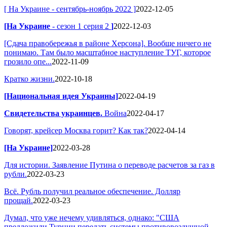
[ На Украине - сентябрь-ноябрь 2022 ]
2022-12-05
[На Украине
- сезон 1 серия 2
]
2022-12-03
[Сдача правобережья в районе Херсона]. Вообще ничего не
понимаю. Там было масштабное наступление ТУГ, которое
грозило опе...
2022-11-09
Кратко жизни.
2022-10-18
[Национальная идея Украины]
2022-04-19
Свидетельства украинцев.
Война
2022-04-17
Говорят, крейсер Москва горит? Как так?
2022-04-14
[На Украине]
2022-03-28
Для истории. Заявление Путина о переводе расчетов за газ в
рубли.
2022-03-23
Всё. Рубль получил реальное обеспечение. Долляр
прощай.
2022-03-23
Думал, что уже нечему удивляться, однако: "США
предложили Турции передать системы противовоздушной