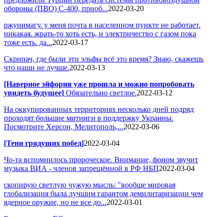
обороны (ПВО) С-400, приоб...
2022-03-20
ржунимагу. у меня почта в населенном пункте не работает.
никакая. жрать-то хоть есть, и электричество с газом пока
тоже есть. да...
2022-03-17
Скрипач, где были эти эльфы всё это время? Знаю, скажешь
что наши не лучше.
2022-03-13
[Наверное эйфория уже прошла и можно попробовать
увидеть будущее]
Обязательно светлое.
2022-03-12
На оккупированных территориях несколько дней подряд
проходят большие митинги в поддержку Украины.
Посмотрите Херсон, Мелитополь,...
2022-03-06
[Тени грядущих побед]
2022-03-04
Чо-та вспомнилось пророческое. Внимание, фоном звучит
музыка ВИА - членов запрещённой в РФ НБП
2022-03-04
скопирую светлую чужую мысль: "вообще мировая
глобализация была лучшим гарантом демилитаризации чем
ядерное оружие, но не все до...
2022-03-01