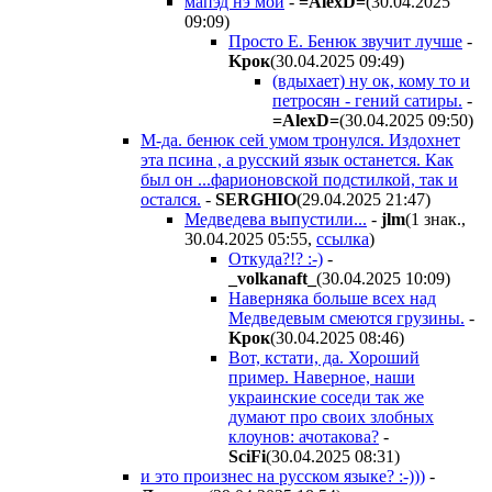
мапэд нэ мой
-
=AlexD=
(30.04.2025
09:09
)
Просто Е. Бенюк звучит лучше
-
Kpoк
(30.04.2025 09:49
)
(вдыхает) ну ок, кому то и
петросян - гений сатиры.
-
=AlexD=
(30.04.2025 09:50
)
М-да. бенюк сей умом тронулся. Издохнет
эта псина , а русский язык останется. Как
был он ...фарионовской подстилкой, так и
остался.
-
SERGHIO
(29.04.2025 21:47
)
Медведева выпустили...
-
jlm
(1 знак.,
30.04.2025 05:55
,
ссылка
)
Откуда?!? :-)
-
_volkanaft_
(30.04.2025 10:09
)
Наверняка больше всех над
Медведевым смеются грузины.
-
Kpoк
(30.04.2025 08:46
)
Вот, кстати, да. Хороший
пример. Наверное, наши
украинские соседи так же
думают про своих злобных
клоунов: ачотакова?
-
SciFi
(30.04.2025 08:31
)
и это произнес на русском языке? :-)))
-