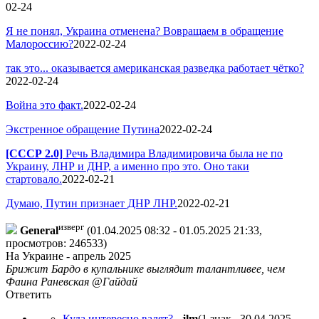
02-24
Я не понял, Украина отменена? Вовращаем в обращение
Малороссию?
2022-02-24
так это... оказывается американская разведка работает чётко?
2022-02-24
Война это факт.
2022-02-24
Экстренное обращение Путина
2022-02-24
[СССР 2.0]
Речь Владимира Владимировича была не по
Украину, ЛНР и ДНР, а именно про это. Оно таки
стартовало.
2022-02-21
Думаю, Путин признает ДНР ЛНР.
2022-02-21
изверг
General
(01.04.2025 08:32 - 01.05.2025 21:33,
просмотров: 246533)
На Украине - апрель 2025
Брижит Бардо в купальнике выглядит талантливее, чем
Фаина Раневская @Гайдай
Ответить
Куда интересно валят?
-
jlm
(1 знак., 30.04.2025