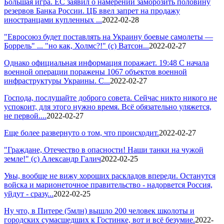
Большая игра. ЕС заявил о намерении заморозить половину
резервов Банка России. ЦБ ввел запрет на продажу
иностранцами купленных ...
2022-02-28
"Евросоюз будет поставлять на Украину боевые самолеты —
Боррель" ... "но как, Холмс?!" (с) Ватсон...
2022-02-27
Однако официальная информация поражает. 19:48 С начала
военной операции поражены 1067 объектов военной
инфраструктуры Украины. С...
2022-02-27
Господа, послушайте доброго совета. Сейчас никто никого не
успокоит, для этого нужно время. Всё обязательно уляжется,
не первой....
2022-02-27
Еще более развернуто о том, что происходит.
2022-02-27
"Граждане, Отечество в опасности! Наши танки на чужой
земле!" (с) Александр Галич
2022-02-25
Увы, вообще не вижу хороших раскладов впереди. Останутся
войска и марионеточное правительство - надорвется Россия,
уйдут - сразу...
2022-02-25
Ну что, в Питере (5млн) вышло 200 человек школоты и
городских сумасшедших к Гостинке, вот и всё безумие.
2022-