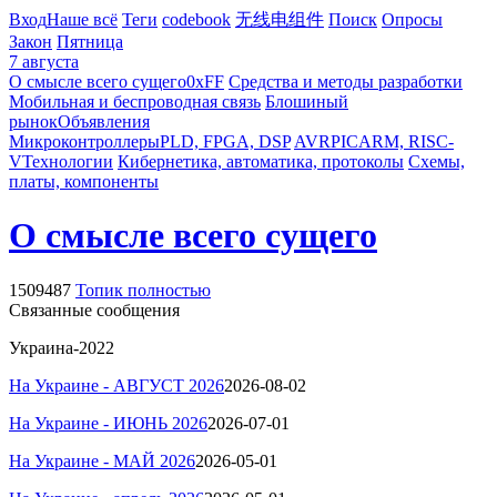
Вход
Наше всё
Теги
codebook
无线电组件
Поиск
Опросы
Закон
Пятница
7 августа
О смысле всего сущего
0xFF
Средства и методы разработки
Мобильная и беспроводная связь
Блошиный
рынок
Объявления
Микроконтроллеры
PLD, FPGA, DSP
AVR
PIC
ARM, RISC-
V
Технологии
Кибернетика, автоматика, протоколы
Схемы,
платы, компоненты
О смысле всего сущего
1509487
Топик полностью
Связанные сообщения
Украина-2022
На Украине -
АВГУСТ
2026
2026-08-02
На Украине - ИЮНЬ 2026
2026-07-01
На Украине -
МАЙ
2026
2026-05-01