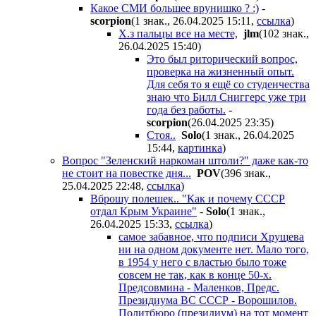
Какое СМИ большее врунишко ? :)
-
scorpion
(1 знак., 26.04.2025 15:11
,
ссылка
)
Х.з пальцы все на месте,
jlm
(102 знак.,
26.04.2025 15:40
)
Это был риторический вопрос,
проверка на жизненный опыт.
Для себя то я ещё со студенчества
знаю что Билл Сниггерс уже три
года без работы.
-
scorpion
(26.04.2025 23:35
)
Стоя..
Solo
(1 знак., 26.04.2025
15:44
,
картинка
)
Вопрос "Зеленский наркоман штоли?" даже как-то
не стоит на повестке дня...
POV
(396 знак.,
25.04.2025 22:48
,
ссылка
)
Вброшу полешек.. "Как и почему СССР
отдал Крым Украине"
-
Solo
(1 знак.,
26.04.2025 15:33
,
ссылка
)
самое забавное, что подписи Хрущева
ни на одном документе нет. Мало того,
в 1954 у него с властью было тоже
совсем не так, как в конце 50-х.
Предсовмина - Маленков, Предс.
Президиума ВС СССР - Ворошилов.
Политбюро (президиум) на тот момент