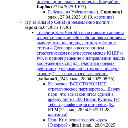
интернациональная помощь из Колумбии.
-
Бapбoc
(27.04.2025 10:15
)
Бабушка из Узбекистана:)
Cкpипaч
(1
знак., 27.04.2025 10:19
,
картинка
)
Ну, за Ким Ир Сена! (и немедленно выпил)
-
Kpoк
(26.04.2025 17:36
)
Товарищ Ким Чен Ын на основании анализа
и оценки сложившейся обстановки пришел к
выводу, что она подпадает под действие
статьи 4 Договора о всестороннем
стратегическом партнерстве между КНДР и
РФ, и принял решение о направлении наших
вооруженных сил для участия в боевых
действиях, уведомив об этом российскую
сторону", — говорится в заявлении.
_volkanaft_
(243 знак., 28.04.2025 08:55
)
Ключевое: ВСЕСТОРОННЕЕ
стратегическое партнерство... Держу
пари, что все закончится сдачей в
аренду лет на 100 Новой Руины. Тут
тебе и денафикация и прочие ДЕ.
ETM
(75 знак., 28.04.2025 11:28
,
картинка
)
Если Ким решит освобождать
Ю.корею?
-
jlm
(1 знак., 28.04.2025