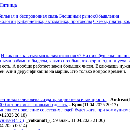
Пятница
ильная и беспроводная связь
Блошиный рынок
Объявления
нологии
Кибернетика, автоматика, протоколы
Схемы, платы, ко
а
И как он к клятым москалям относился? На пикабушечке полно р
нными рабами и быдлом, как-то позабыв, что корни одни и уехали
ы есть. А вообще работает закон больших чисел. Включаешь ну
ней Азии дерусификация на марше. Это только вопрос времени.
т нового человека создать, видно не все так просто.
-
Andreas
(
000 лет не смогла новыми сделать.
-
Kpoк
(11.04.2025 20:13
)
ынешнее поколение советских людей будет жить при коммунизме
04.2025 20:18
)
низме!?! :-)
_volkanaft_
(159 знак., 11.04.2025 21:06
)
04.2025 00:14
)