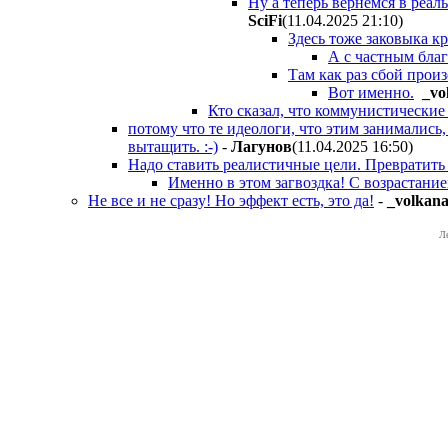
Ну а теперь вернёмся в реал
SciFi
(11.04.2025 21:10
)
Здесь тоже заковыка кр
А с частным бла
Там как раз сбой прои
Вот именно.
_vo
Кто сказал, что коммунистические
потому что те идеологи, что этим занимались
вытащить. :-)
-
Лaгyнoв
(11.04.2025 16:50
)
Надо ставить реалистичные цели. Превратить
Именно в этом загвоздка! С возрастание
Не все и не сразу! Но эффект есть, это да!
-
_volkana
Л