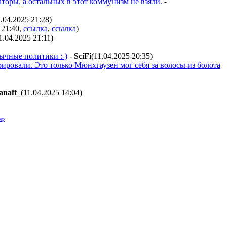
торы, а остальных в этот коммунизм не взяли.
-
1.04.2025 21:28
)
 21:40
,
ссылка
,
ссылка
)
1.04.2025 21:11
)
ычные политики :-)
-
SciFi
(11.04.2025 20:35
)
рировали. Это только Мюнхгаузен мог себя за волосы из болота
anaft_
(11.04.2025 14:04
)
ер