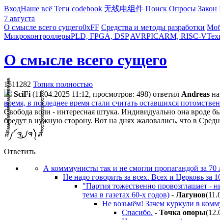
Вход
Наше всё
Теги
codebook
无线电组件
Поиск
Опросы
Закон
7 августа
О смысле всего сущего
0xFF
Средства и методы разработки
Моб
Микроконтроллеры
PLD, FPGA, DSP
AVR
PIC
ARM, RISC-V
Тех
О смысле всего сущего
1511282
Топик полностью
SciFi
(11.04.2025 11:12, просмотров: 498)
ответил
Andreas
н
время, в последнее время стали считать оставшихся потомстве
Свобода воли - интересная штука. Индивидуально она вроде б
бредут в нужную сторону. Вот на днях жаловались, что в Сред
ส็็็็็็็็็็็็็็็็็็็็็็็็็༼ ຈل͜ຈ༽ส้้้้้้้้้้้้้้้้้้้้้้้
Ответить
А комммунисты так и не смогли пропагандой за 70 ле
Не надо говорить за всех. Всех и Церковь за 1
"Партия тожественно провозглашает - н
тема в газетах 60-х годов)
-
Лaгyнoв
(11.
Не возьмём! Зачем куркули в комму
Спасибо.
-
Toчкa oпopы
(12.