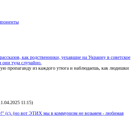
мпоненты
ассказов, как родственники, уехавшие на Украину в советское
 они туда случайно.
жную пропаганду из каждого утюга и наблюдаешь, как людишки
11.04.2025 11:15
)
!" (с). (но вот ЭТИХ мы в коммунизм не возьмем - любимая