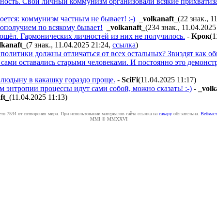
ьность. Свой личный коммунизм организовали всякие прихватиза
оется: коммунизм частным не бывает! :-)
_volkanaft_
(22 знак., 1
гополучием по всякому бывает!
_volkanaft_
(234 знак., 11.04.2025
зошёл. Гармонических личностей из них не получилось.
-
Kpoк
(1
lkanaft_
(7 знак., 11.04.2025 21:24
,
ссылка
)
 политики должны отличаться от всех остальных? Звиздят как об
, сами оставались старыми человеками. И постоянно это демонст
 людыну в какашку гораздо проще.
-
SciFi
(11.04.2025 11:17
)
м энтропии процессы идут сами собой, можно сказать! :-)
-
_volk
ft_
(11.04.2025 11:13
)
ето 7534 от сотворения мира. При использовании материалов сайта ссылка на
caxapу
обязательна.
Вебмаст
MMI © MMXXVI