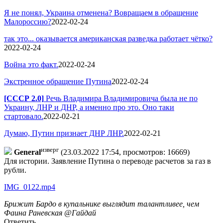
Я не понял, Украина отменена? Вовращаем в обращение
Малороссию?
2022-02-24
так это... оказывается американская разведка работает чётко?
2022-02-24
Война это факт.
2022-02-24
Экстренное обращение Путина
2022-02-24
[СССР 2.0]
Речь Владимира Владимировича была не по
Украину, ЛНР и ДНР, а именно про это. Оно таки
стартовало.
2022-02-21
Думаю, Путин признает ДНР ЛНР.
2022-02-21
изверг
General
(23.03.2022 17:54, просмотров: 16669)
Для истории. Заявление Путина о переводе расчетов за газ в
рубли.
IMG_0122.mp4
Брижит Бардо в купальнике выглядит талантливее, чем
Фаина Раневская @Гайдай
Ответить