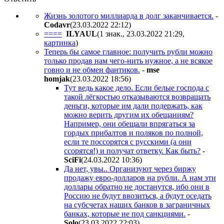
Жизнь золотого миллиарда в долг заканчивается.
-
Codavr
(23.03.2022 22:12
)
====
ILYAUL
(1 знак., 23.03.2022 21:29
,
картинка
)
Теперь бы самое главное: получить рубли можно
только продав нам чего-нить нужное, а не всякое
говно и не обмен фантиков.
-
mse
homjak
(23.03.2022 18:56
)
Тут ведь какое дело. Если белые господа с
такой лёгкостью отказываются возвращать
деньги, которые им дали подержать, как
можно верить другим их обещаниям?
Например, они обещали впрягаться за
гордых прибалтов и поляков по полной,
если те поссорятся с русскими (а они
ссорятся!) и получат ответку. Как быть?
-
SciFi
(24.03.2022 10:36
)
Да нет, увы.. Организуют через биржу
продажу евро-долларов на рубли. А нам эти
доллары обратно не достанутся, ибо они в
Россию не будут ввозиться, а будут оседать
на субсчетах наших банков в заграничных
банках, которые не под санкциями.
-
Solo
(23.03.2022 22:03
)