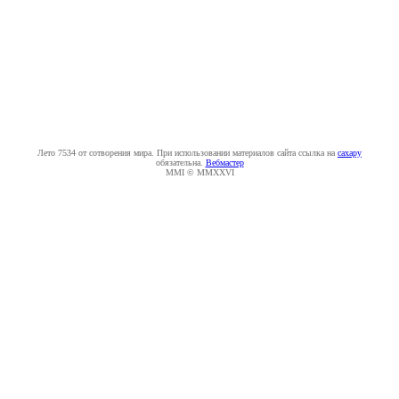
Лето 7534 от сотворения мира. При использовании материалов сайта ссылка на
caxapу
обязательна.
Вебмастер
MMI © MMXXVI