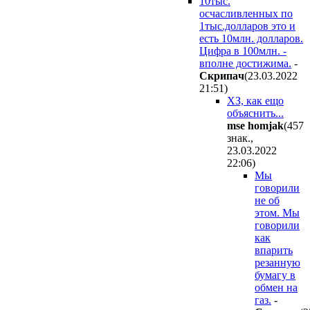
10тыс.
осчасливленных по
1тыс.долларов это и
есть 10млн. долларов.
Цифра в 100млн. -
вполне достижима.
-
Cкpипaч
(23.03.2022
21:51
)
ХЗ, как ещо
объяснить...
mse homjak
(457
знак.,
23.03.2022
22:06
)
Мы
говорили
не об
этом. Мы
говорили
как
впарить
резанную
бумагу в
обмен на
газ.
-