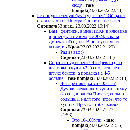
сюду.
-
mse
homjak
(23.03.2022 22:43
)
Резанную зеленую бумагу (зевает). Общался,
с коллегами из Питера. Спрос на нее - есть.
Cкpипaч
(53 знак., 23.03.2022 19:14
)
Вам - фантики, а мне ПИКи в клювике
принесут, и не в марте 2023, как на
Директе обещают. В ночную смену
выйдут.
-
Kpoк
(23.03.2022 21:29
)
Рад за вас :)
-
Cкpипaч
(23.03.2022 21:31
)
Спрос есть для чего? Что (зевает), на
неё можно купить? Ессно, речь не о
штуке баксов, а порядка на 4-5
больше.
-
mse homjak
(23.03.2022 21:18
)
Четыре порядка это 10тыс.?
Думаю, желающих купить штуку
баксов, в одном Питере, сильно
больше. Не для того чтобы что-то
купить. Просто чтобы
иметь
.
-
Cкpипaч
(23.03.2022 21:27 -
21:53
)
Это 10-100млн.
-
mse
homjak
(23.03.2022 21:35
)