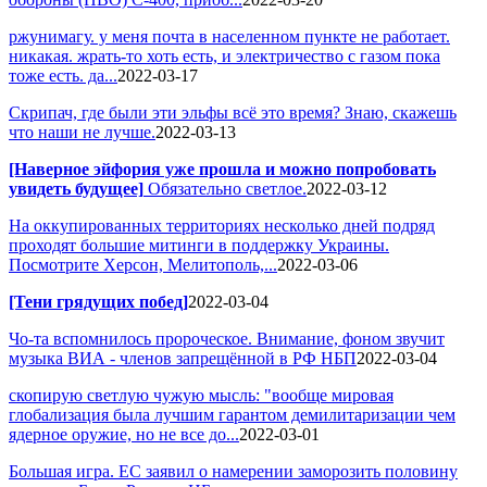
ржунимагу. у меня почта в населенном пункте не работает.
никакая. жрать-то хоть есть, и электричество с газом пока
тоже есть. да...
2022-03-17
Скрипач, где были эти эльфы всё это время? Знаю, скажешь
что наши не лучше.
2022-03-13
[Наверное эйфория уже прошла и можно попробовать
увидеть будущее]
Обязательно светлое.
2022-03-12
На оккупированных территориях несколько дней подряд
проходят большие митинги в поддержку Украины.
Посмотрите Херсон, Мелитополь,...
2022-03-06
[Тени грядущих побед]
2022-03-04
Чо-та вспомнилось пророческое. Внимание, фоном звучит
музыка ВИА - членов запрещённой в РФ НБП
2022-03-04
скопирую светлую чужую мысль: "вообще мировая
глобализация была лучшим гарантом демилитаризации чем
ядерное оружие, но не все до...
2022-03-01
Большая игра. ЕС заявил о намерении заморозить половину