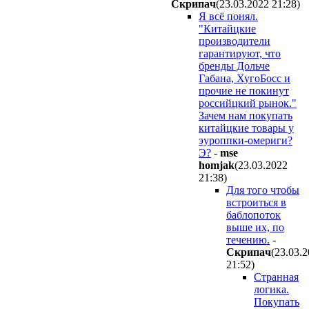
Cкpипaч
(23.03.2022 21:28
)
Я всё понял.
"Китайцкие
производители
гарантируют, что
бренды Дольче
Габана, ХугоБосс и
прочие не покинут
российцкий рынок."
Зачем нам покупать
китайцкие товары у
эуроппки-омериги?
Э?
-
mse
homjak
(23.03.2022
21:38
)
Для того чтобы
встроиться в
баблопоток
выше их, по
течению.
-
Cкpипaч
(23.03.
21:52
)
Странная
логика.
Покупать