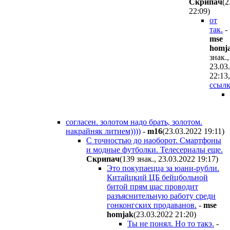
Cкpипaч
(2
22:09
)
от
так.
-
mse
homj
знак.,
23.03
22:13
,
ссылк
согласен. золотом надо брать, золотом.
накрайняк литием))))
-
m16
(23.03.2022 19:11
)
С точностью до наоборот. Смартфоны
и модные футболки. Телесериалы еще.
Cкpипaч
(139 знак., 23.03.2022 19:17
)
Это покупаецца за юани-рубли.
Китайцкий ЦБ бейцбольной
битой прям щас проводит
разъяснительную работу среди
гонконгских продаванов.
-
mse
homjak
(23.03.2022 21:20
)
Ты не понял. Но то такэ.
-