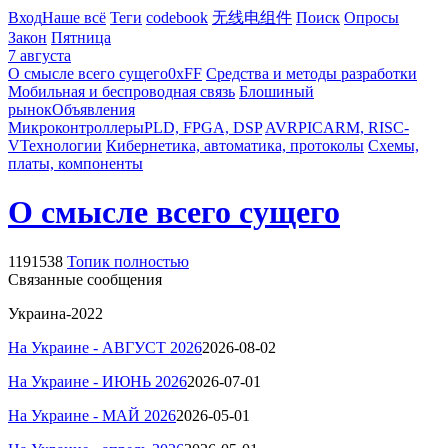
Вход
Наше всё
Теги
codebook
无线电组件
Поиск
Опросы
Закон
Пятница
7 августа
О смысле всего сущего
0xFF
Средства и методы разработки
Мобильная и беспроводная связь
Блошиный
рынок
Объявления
Микроконтроллеры
PLD, FPGA, DSP
AVR
PIC
ARM, RISC-
V
Технологии
Кибернетика, автоматика, протоколы
Схемы,
платы, компоненты
О смысле всего сущего
1191538
Топик полностью
Связанные сообщения
Украина-2022
На Украине -
АВГУСТ
2026
2026-08-02
На Украине - ИЮНЬ 2026
2026-07-01
На Украине -
МАЙ
2026
2026-05-01