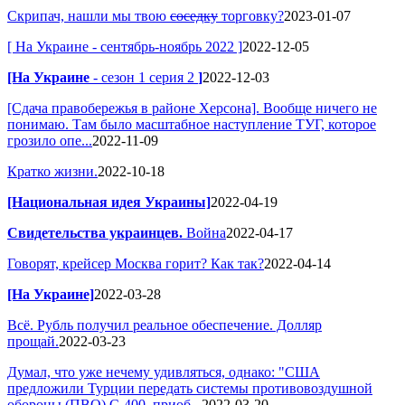
Скрипач, нашли мы твою
соседку
торговку?
2023-01-07
[ На Украине - сентябрь-ноябрь 2022 ]
2022-12-05
[На Украине
- сезон 1 серия 2
]
2022-12-03
[Сдача правобережья в районе Херсона]. Вообще ничего не
понимаю. Там было масштабное наступление ТУГ, которое
грозило опе...
2022-11-09
Кратко жизни.
2022-10-18
[Национальная идея Украины]
2022-04-19
Свидетельства украинцев.
Война
2022-04-17
Говорят, крейсер Москва горит? Как так?
2022-04-14
[На Украине]
2022-03-28
Всё. Рубль получил реальное обеспечение. Долляр
прощай.
2022-03-23
Думал, что уже нечему удивляться, однако: "США
предложили Турции передать системы противовоздушной
обороны (ПВО) С-400, приоб...
2022-03-20