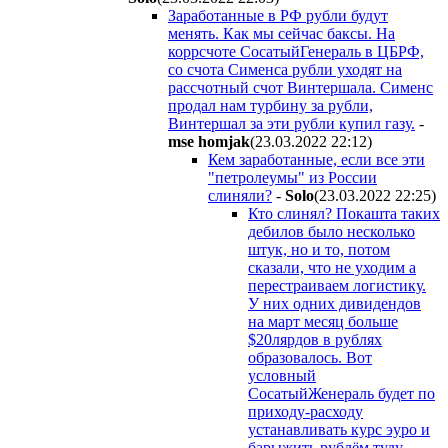
Заработанные в РФ рубли будут
менять. Как мы сейчас баксы. На
коррсчоте СосатыйГенераль в ЦБРФ,
со счота Сименса рубли уходят на
рассчотный счот Винтершала. Сименс
продал нам турбину за рубли,
Винтершал за эти рубли купил газу.
-
mse homjak
(23.03.2022 22:12
)
Кем заработанные, если все эти
"петролеумы" из России
слиняли?
-
Solo
(23.03.2022 22:25
)
Кто слинял? Покашта таких
дебилов было несколько
штук, но и то, потом
сказали, что не уходим а
перестраиваем логистику.
У них одних дивидендов
на март месяц больше
$20лярдов в рублях
образовалось. Вот
условный
СосатыйЖенераль будет по
приходу-расходу
устанавливать курс эуро и
барыжить рублём туду-