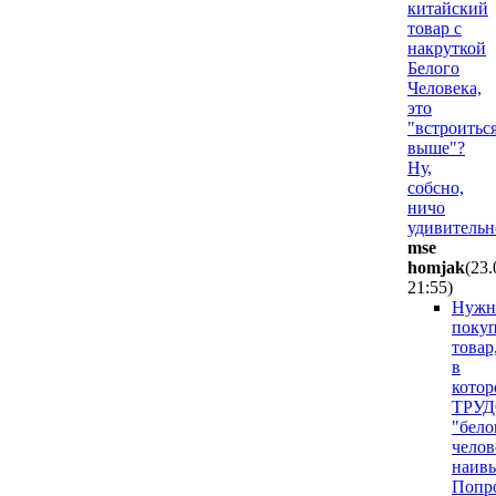
китайский
товар с
накруткой
Белого
Человека,
это
"встроитьс
выше"?
Ну,
собсно,
ничо
удивительно
mse
homjak
(23.
21:55
)
Нужн
покуп
товар
в
котор
ТРУ
"бело
челов
наив
Попро