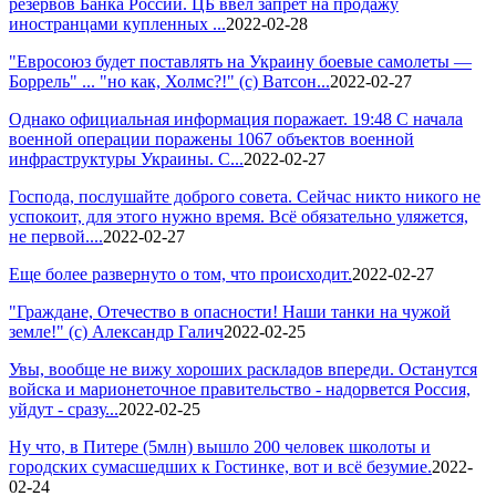
резервов Банка России. ЦБ ввел запрет на продажу
иностранцами купленных ...
2022-02-28
"Евросоюз будет поставлять на Украину боевые самолеты —
Боррель" ... "но как, Холмс?!" (с) Ватсон...
2022-02-27
Однако официальная информация поражает. 19:48 С начала
военной операции поражены 1067 объектов военной
инфраструктуры Украины. С...
2022-02-27
Господа, послушайте доброго совета. Сейчас никто никого не
успокоит, для этого нужно время. Всё обязательно уляжется,
не первой....
2022-02-27
Еще более развернуто о том, что происходит.
2022-02-27
"Граждане, Отечество в опасности! Наши танки на чужой
земле!" (с) Александр Галич
2022-02-25
Увы, вообще не вижу хороших раскладов впереди. Останутся
войска и марионеточное правительство - надорвется Россия,
уйдут - сразу...
2022-02-25
Ну что, в Питере (5млн) вышло 200 человек школоты и
городских сумасшедших к Гостинке, вот и всё безумие.
2022-
02-24