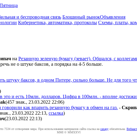
Пятница
ильная и беспроводная связь
Блошиный рынок
Объявления
нологии
Кибернетика, автоматика, протоколы
Схемы, платы, ко
ипaч
на
Резанную зеленую бумагу (зевает). Общался, с коллегами
 речь не о штуке баксов, а порядка на 4-5 больше.
ь штуку баксов, в одном Питере, сильно больше. Не для того ч
)
 это и есть 10млн. долларов. Цифра в 100млн. - вполне достижи
jak
(457 знак., 23.03.2022 22:06
)
говорили как впарить резанную бумагу в обмен на газ.
-
Cкpип
знак., 23.03.2022 22:13
,
ссылка
)
aч
(23.03.2022 22:13
)
ето 7534 от сотворения мира. При использовании материалов сайта ссылка на
caxapу
обязательна.
Вебмаст
MMI © MMXXVI