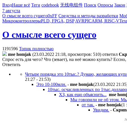
Вход
Наше всё
Теги
codebook
无线电组件
Поиск
Опросы
Закон
7 августа
О смысле всего сущего
0xFF
Средства и методы разработки
Моб
Микроконтроллеры
PLD, FPGA, DSP
AVR
PIC
ARM, RISC-V
Тех
О смысле всего сущего
1191596
Топик полностью
mse homjak
(23.03.2022 21:18, просмотров: 510)
ответил
Cкp
Спрос есть для чего? Что (зевает), на неё можно купить? Ессно,
Ответить
Четыре порядка это 10тыс.? Думаю, желающих купит
21:27 - 21:53
)
Это 10-100млн.
-
mse homjak
(23.03.2022 21:35
10тыс. осчасливленных по 1тыс.долларов
ХЗ, как ещо объяснить...
mse hom
Мы говорили не об этом. Мы 
от так.
-
mse homjak
(1 
Увидим.
-
Cкpип
Л