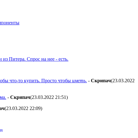
мпоненты
 из Питера. Спрос на нее - есть.
тобы что-то купить. Просто чтобы
иметь
.
-
Cкpипaч
(23.03.2022
ма.
-
Cкpипaч
(23.03.2022 21:51
)
aч
(23.03.2022 22:09
)
ер