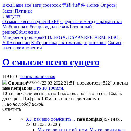
Вход
Наше всё
Теги
codebook
无线电组件
Поиск
Опросы
Закон
Пятница
7 августа
О смысле всего сущего
0xFF
Средства и методы разработки
Мобильная и беспроводная связь
Блошиный
рынок
Объявления
Микроконтроллеры
PLD, FPGA, DSP
AVR
PIC
ARM, RISC-
V
Технологии
Кибернетика, автоматика, протоколы
Схемы,
платы, компоненты
О смысле всего сущего
1191616
Топик полностью
пророк
Cкpипaч
(23.03.2022 21:51, просмотров: 522)
ответил
mse homjak
на
Это 10-100млн.
10тыс. осчасливленных по 1тыс.долларов это и есть 10млн.
долларов. Цифра в 100млн. - вполне достижима.
... но не любой ценой.
Ответить
ХЗ, как ещо объяснить...
mse homjak
(457 знак.,
23.03.2022 22:06
)
Мы говорили не об этом. Мы говорили как