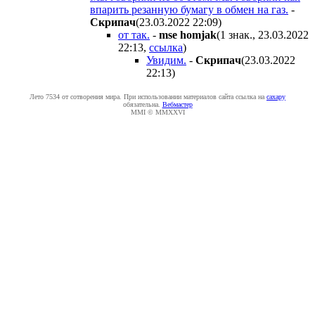
впарить резанную бумагу в обмен на газ.
-
Cкpипaч
(23.03.2022 22:09
)
от так.
-
mse homjak
(1 знак., 23.03.2022
22:13
,
ссылка
)
Увидим.
-
Cкpипaч
(23.03.2022
22:13
)
Лето 7534 от сотворения мира. При использовании материалов сайта ссылка на
caxapу
обязательна.
Вебмастер
MMI © MMXXVI