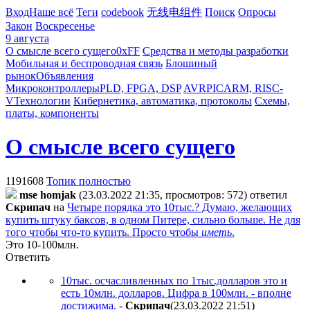
Вход
Наше всё
Теги
codebook
无线电组件
Поиск
Опросы
Закон
Воскресенье
9 августа
О смысле всего сущего
0xFF
Средства и методы разработки
Мобильная и беспроводная связь
Блошиный
рынок
Объявления
Микроконтроллеры
PLD, FPGA, DSP
AVR
PIC
ARM, RISC-
V
Технологии
Кибернетика, автоматика, протоколы
Схемы,
платы, компоненты
О смысле всего сущего
1191608
Топик полностью
mse homjak
(23.03.2022 21:35, просмотров: 572)
ответил
Cкpипaч
на
Четыре порядка это 10тыс.? Думаю, желающих
купить штуку баксов, в одном Питере, сильно больше. Не для
того чтобы что-то купить. Просто чтобы
иметь
.
Это 10-100млн.
Ответить
10тыс. осчасливленных по 1тыс.долларов это и
есть 10млн. долларов. Цифра в 100млн. - вполне
достижима.
-
Cкpипaч
(23.03.2022 21:51
)