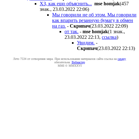
ХЗ, как ещо объяснить...
mse homjak
(457
знак., 23.03.2022 22:06
)
Мы говорили не об этом. Мы говорили
как впарить резанную бумагу в обмен
на газ.
-
Cкpипaч
(23.03.2022 22:09
)
от так.
-
mse homjak
(1 знак.,
23.03.2022 22:13
,
ссылка
)
Увидим.
-
Cкpипaч
(23.03.2022 22:13
)
Лето 7534 от сотворения мира. При использовании материалов сайта ссылка на
caxapу
обязательна.
Вебмастер
MMI © MMXXVI