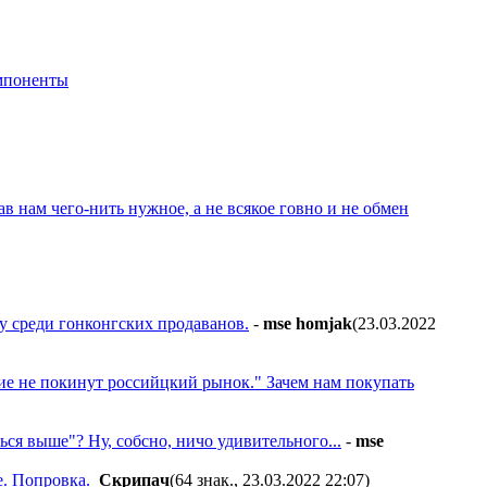
мпоненты
в нам чего-нить нужное, а не всякое говно и не обмен
у среди гонконгских продаванов.
-
mse homjak
(23.03.2022
ие не покинут российцкий рынок." Зачем нам покупать
ься выше"? Ну, собсно, ничо удивительного...
-
mse
. Попровка.
Cкpипaч
(64 знак., 23.03.2022 22:07
)