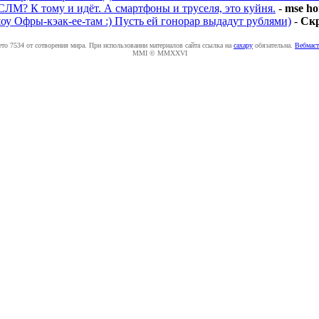
ЛМ? К тому и идёт. А смартфоны и труселя, это куйня.
-
mse h
оу Офры-кэак-ее-там :) Пусть ей гонорар выдадут рублями)
-
Cк
ето 7534 от сотворения мира. При использовании материалов сайта ссылка на
caxapу
обязательна.
Вебмаст
MMI © MMXXVI