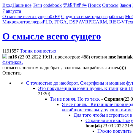
Вход
Наше всё
Теги
codebook
无线电组件
Поиск
Опросы
Закон
7 августа
О смысле всего сущего
0xFF
Средства и методы разработки
Моб
Микроконтроллеры
PLD, FPGA, DSP
AVR
PIC
ARM, RISC-V
Тех
О смысле всего сущего
1191557
Топик полностью
m16
(23.03.2022 19:11, просмотров: 488)
ответил
mse homjak
фантиков.
согласен. золотом надо брать, золотом. накрайняк литием))))
Ответить
С точностью до наоборот. Смартфоны и модные фут
Это покупаецца за юани-рубли. Китайцкий ЦБ
21:20
)
Ты не понял. Но то такэ.
-
Cкpипaч
(23.
Я всё понял. "Китайцкие производ
китайцкие товары у эуроппки-оме
Для того чтобы встроиться в
Странная логика. Покуп
homjak
(23.03.2022 21:
Нужно покупать 