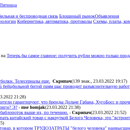
Пятница
ильная и беспроводная связь
Блошиный рынок
Объявления
нологии
Кибернетика, автоматика, протоколы
Схемы, платы, ко
на
Теперь бы самое главное: получить рубли можно только прода
болки. Телесериалы еще.
Cкpипaч
(139 знак., 23.03.2022 19:17
)
 бейцбольной битой прям щас проводит разъяснительную работ
03.2022 21:28
)
ители гарантируют, что бренды Дольче Габана, ХугоБосс и проч
риги? Э?
-
mse homjak
(23.03.2022 21:38
)
 баблопоток выше их, по течению.
-
Cкpипaч
(23.03.2022 21:52
)
ать китайский товар с накруткой Белого Человека, это "встроит
55
)
товар, в котором ТРУДОЗАТРАТЫ "белого человека" наивысшие