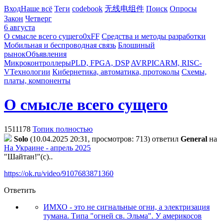
Вход
Наше всё
Теги
codebook
无线电组件
Поиск
Опросы
Закон
Четверг
6 августа
О смысле всего сущего
0xFF
Средства и методы разработки
Мобильная и беспроводная связь
Блошиный
рынок
Объявления
Микроконтроллеры
PLD, FPGA, DSP
AVR
PIC
ARM, RISC-
V
Технологии
Кибернетика, автоматика, протоколы
Схемы,
платы, компоненты
О смысле всего сущего
1511178
Топик полностью
Solo
(10.04.2025 20:31, просмотров: 713)
ответил
General
на
На Украине - апрель 2025
"Шайтан!"(с)..
https://ok.ru/video/9107683871360
Ответить
ИМХО - это не сигнальные огни, а электризация
тумана. Типа "огней св. Эльма". У америкосов