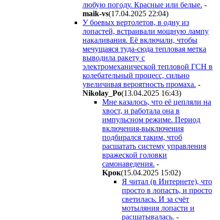
любую погоду. Красные или белые.
-
maik-vs
(17.04.2025 22:04
)
У боевых вертолетов, в одну из
лопастей, встраивали мощную лампу
накаливания. Её включали, чтобы
мечущаяся туда-сюда тепловая метка
выводила ракету с
электромеханической тепловой ГСН в
колебательный процесс, сильно
увеличивая вероятность промаха.
-
Nikolay_Po
(13.04.2025 16:43
)
Мне казалось, что её цепляли на
хвост, и работала она в
импульсном режиме. Период
включения-выключения
подбирался таким, чтоб
расшатать систему управления
вражеской головки
самонаведения.
-
Kpoк
(15.04.2025 15:02
)
Я читал (в Интернете), что
просто в лопасть, и просто
светилась. И за счёт
мотыляния лопасти и
расшатывалась.
-