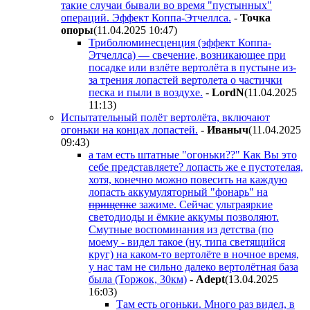
такие случаи бывали во время "пустынных"
операций. Эффект Коппа-Этчеллса.
-
Toчкa
oпopы
(11.04.2025 10:47
)
Триболюминесценция (эффект Коппа-
Этчеллса) — свечение, возникающее при
посадке или взлёте вертолёта в пустыне из-
за трения лопастей вертолета о частички
песка и пыли в воздухе.
-
LordN
(11.04.2025
11:13
)
Испытательный полёт вертолёта, включают
огоньки на концах лопастей.
-
Ивaныч
(11.04.2025
09:43
)
а там есть штатные "огоньки??" Как Вы это
себе представляете? лопасть же е пустотелая,
хотя, конечно можно повесить на каждую
лопасть аккумуляторный "фонарь" на
прищепке
зажиме. Сейчас ультраяркие
светодиоды и ёмкие аккумы позволяют.
Смутные воспоминания из детства (по
моему - видел такое (ну, типа светящийся
круг) на каком-то вертолёте в ночное время,
у нас там не сильно далеко вертолётная база
была (Торжок, 30км)
-
Adept
(13.04.2025
16:03
)
Там есть огоньки. Много раз видел, в