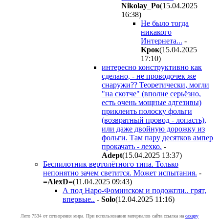
Nikolay_Po
(15.04.2025
16:38
)
Не было тогда
никакого
Интернета...
-
Kpoк
(15.04.2025
17:10
)
интересно конструктивно как
сделано, - не проводочек же
снаружи?? Теоретически, могли
"на скотче" (вполне серьёзно,
есть очень мощные адгезивы)
приклеить полоску фольги
(возвратный провод - лопасть),
или даже двойную дорожку из
фольги. Там пару десятков ампер
прокачать - лехко.
-
Adept
(15.04.2025 13:37
)
Беспилотник вертолётного типа. Только
непонятно зачем светится. Может испытания.
-
=AlexD=
(11.04.2025 09:43
)
А под Наро-Фоминском и подожгли.. грят,
впервые..
-
Solo
(12.04.2025 11:16
)
Лето 7534 от сотворения мира. При использовании материалов сайта ссылка на
caxapу