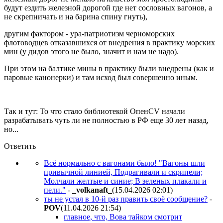
будут ездить железной дорогой где нет сословных вагонов, а
не скрепничать и на барина спину гнуть),
другим фактором - ура-патриотизм черноморских
флотоводцев отказавшихся от внедрения в практику морских
мин (у дидов этого не было, значит и нам не надо).
При этом на балтике мины в практику были внедрены (как и
паровые канонерки) и там исход был совершенно иным.
Так и тут: То что стало библиотекой ОпенCV начали
разрабатывать чуть ли не полностью в РФ еще 30 лет назад,
но...
Ответить
Всё нормально с вагонами было! "Вагоны шли
привычной линией, Подрагивали и скрипели;
Молчали желтые и синие; В зеленых плакали и
пели."
-
_volkanaft_
(15.04.2026 02:01
)
ты не устал в 10-й раз править своё сообщение?
-
POV
(11.04.2026 21:54
)
главное, что, Вова тайком смотрит