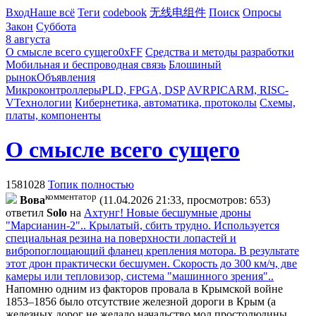
Вход
Наше всё
Теги
codebook
无线电组件
Поиск
Опросы
Закон
Суббота
8 августа
О смысле всего сущего
0xFF
Средства и методы разработки
Мобильная и беспроводная связь
Блошиный
рынок
Объявления
Микроконтроллеры
PLD, FPGA, DSP
AVR
PIC
ARM, RISC-
V
Технологии
Кибернетика, автоматика, протоколы
Схемы,
платы, компоненты
О смысле всего сущего
1581028
Топик полностью
комментатор
Boвa
(11.04.2026 21:33, просмотров: 653)
ответил
Solo
на
Ахтунг! Новые бесшумные дроны
"Марсианин-2".. Крылатый, сбить трудно. Используется
специальная резина на поверхности лопастей и
вибропоглощающий фланец крепления мотора. В результате
этот дрон практически бесшумен. Скорость до 300 км/ч, две
камеры или тепловизор, система "машинного зрения"..
Напомню одним из факторов провала в Крымской войне
1853–1856 было отсутствие железной дороги в Крым (а
железных дорог не желало начальство мол простолюдины