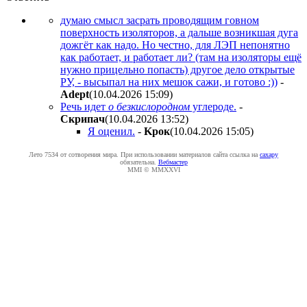
думаю смысл засрать проводящим говном
поверхность изоляторов, а дальше возникшая дуга
дожгёт как надо. Но честно, для ЛЭП непонятно
как работает, и работает ли? (там на изоляторы ещё
нужно прицельно попасть) другое дело открытые
РУ, - высыпал на них мешок сажи, и готово :))
-
Adept
(10.04.2026 15:09
)
Речь идет
о безкислородном
углероде.
-
Cкpипaч
(10.04.2026 13:52
)
Я оценил.
-
Kpoк
(10.04.2026 15:05
)
Лето 7534 от сотворения мира. При использовании материалов сайта ссылка на
caxapу
обязательна.
Вебмастер
MMI © MMXXVI