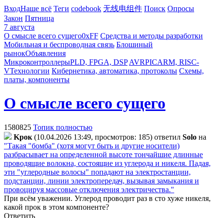
Вход
Наше всё
Теги
codebook
无线电组件
Поиск
Опросы
Закон
Пятница
7 августа
О смысле всего сущего
0xFF
Средства и методы разработки
Мобильная и беспроводная связь
Блошиный
рынок
Объявления
Микроконтроллеры
PLD, FPGA, DSP
AVR
PIC
ARM, RISC-
V
Технологии
Кибернетика, автоматика, протоколы
Схемы,
платы, компоненты
О смысле всего сущего
1580825
Топик полностью
Kpoк
(10.04.2026 13:49, просмотров: 185)
ответил
Solo
на
"Такая "бомба" (хотя могут быть и другие носители)
разбрасывает на определенной высоте тончайшие длинные
проводящие волокна, состоящие из углерода и никеля. Падая,
эти "углеродные волосы" попадают на электростанции,
подстанции, линии электропередач, вызывая замыкания и
провоцируя массовые отключения электричества."
При всём уважении. Углерод проводит раз в сто хуже никеля,
какой прок в этом компоненте?
Ответить