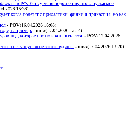
бъекты в РФ. Есть у меня подозрение, что запускаемое
.04.2026 15:36
)
удет когда полетят с прибалтики, финки и прикаспия, но как
пел
-
POV
(16.04.2026 16:08
)
году, например.
-
mr-x
(17.04.2026 12:14
)
удовища, которое нас пожрать пытается.
-
POV
(17.04.2026
что ты сам шупальце этого чудища.
-
mr-x
(17.04.2026 13:20
)
ер