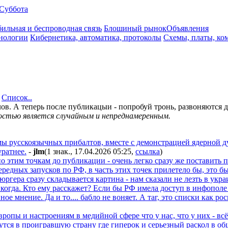
Суббота
ильная и беспроводная связь
Блошиный рынок
Объявления
нологии
Кибернетика, автоматика, протоколы
Схемы, платы, ко
а
Список..
ов. А теперь после публикацыи - попробуй тронь, развоняются д
ностью является случайным и непреднамеренным.
мы русскоязычных прибалтов, вместе с демонстрацией ядерной д
уратнее.
-
jlm
(1 знак., 17.04.2026 05:25
,
ссылка
)
о этим точкам до публикации - очень легко сразу же поставить 
ередных запусков по РФ, в часть этих точек прилетело бы, это б
юргера сразу складывается картина - нам сказали не лезть в ук
когда. Кто ему расскажет? Если бы РФ имела доступ в инфополе 
ое мнение. Да и то.... бабло не воняет. А таг, это списки как р
опы и настроениям в медийной сфере что у нас, что у них - всё
утся в проигравшую страну где гиперок и серьезный раскол в общ