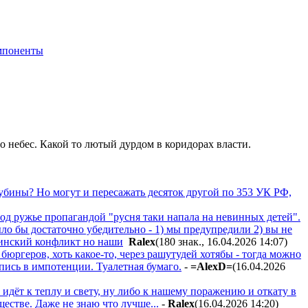
мпоненты
о небес. Какой то лютый дурдом в коридорах власти.
убины? Но могут и пересажать десяток другой по 353 УК РФ,
под ружье пропагандой "русня таки напала на невинных детей".
ыло бы достаточно убедительно - 1) мы предупредили 2) вы не
раинский конфликт но наши
Ralex
(180 знак., 16.04.2026 14:07
)
бюргеров, хоть какое-то, через рашутудей хотябы - тогда можно
оспись в импотенции. Туалетная бумаго.
-
=AlexD=
(16.04.2026
 идёт к теплу и свету, ну либо к нашему поражению и откату в
естве. Даже не знаю что лучше...
-
Ralex
(16.04.2026 14:20
)