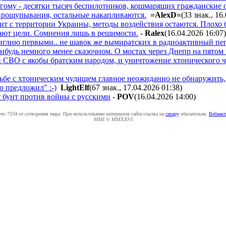
гому - десятки тысяч беспилотников, кошмарящих гражданские о
 прощупывания, остальные накапливаются.
=AlexD=
(33 знак., 16
тит с территории Украины, методы воздействия остаются. Плохо б
вают цели. Сомнения лишь в решимости.
-
Ralex
(16.04.2026 16:07
)
Англию первыми.. не шавок же вымиратских в радиоактивный пе
ибудь немного менее сказочном. О мостах через Днепр на пятом 
й СВО с якобы братским народом, и уничтожение хтонического ч
ьбе с хтоническим чудищем главное неожиданно не обнаружить, 
то предложил" :-)
LightElf
(67 знак., 17.04.2026 01:38
)
т бунт против войны с русскими
-
POV
(16.04.2026 14:00
)
ето 7534 от сотворения мира. При использовании материалов сайта ссылка на
caxapу
обязательна.
Вебмаст
MMI © MMXXVI