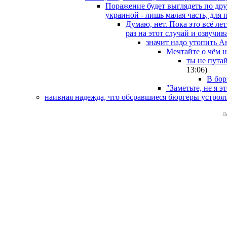
Поражение будет выглядеть по дру
украиной - лишь малая часть, для
Думаю, нет. Пока это всё ле
раз на этот случай и озвучи
значит надо утопить 
Мечтайте о чём н
ты не пута
13:06
)
В бор
"Заметьте, не я э
наивная надежда, что обсравшиеся бюргеры устроя
Л