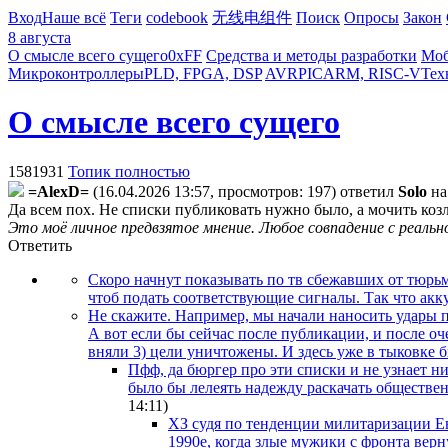
Вход
Наше всё
Теги
codebook
无线电组件
Поиск
Опросы
Закон
8 августа
О смысле всего сущего
0xFF
Средства и методы разработки
Моб
Микроконтроллеры
PLD, FPGA, DSP
AVR
PIC
ARM, RISC-V
Тех
О смысле всего сущего
1581931
Топик полностью
=AlexD=
(16.04.2026 13:57, просмотров: 197)
ответил
Solo
н
Да всем пох. Не списки публиковать нужно было, а мочить козл
Это моё личное предвзятое мнение. Любое совпадение с реаль
Ответить
Скоро начнут показывать по тв сбежавших от тюрь
чтоб подать соответствующие сигналы. Так что акк
Не скажите. Например, мы начали наносить удары п
А вот если бы сейчас после публикации, и после оч
вняли 3) цели уничтожены. И здесь уже в тыковке б
Пфф, да бюргер про эти списки и не узнает ни
было бы лелеять надежду раскачать общественн
14:11
)
ХЗ судя по тенденции милитаризации Евр
1990е, когда злые мужики с фронта верн